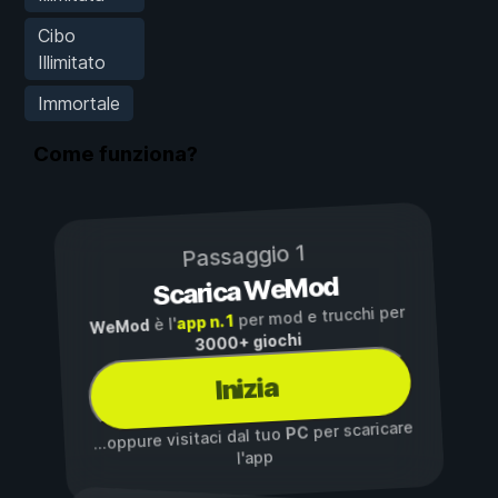
Cibo
Illimitato
Immortale
Come funziona?
Passaggio 1
Scarica WeMod
per mod e trucchi per
app n. 1
è l'
WeMod
3000+ giochi
Inizia
per scaricare
PC
...oppure visitaci dal tuo
l'app