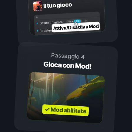
Il tuo gioco
Attivo
Disattivo
Salute illimitata
Attiva/Disattiva Mod
Resistenza illimitata
Passaggio 4
Gioca con Mod!
✓ Mod abilitate