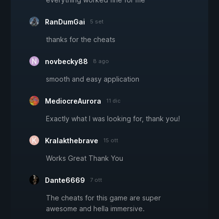
RanDumGai
5 set
thanks for the cheats
novbecky88
8 ago
smooth and easy application
MediocreAurora
11 dic
Exactly what I was looking for, thank you!
Kralakthebrave
15 ott
Works Great Thank You
Dante6669
7 ott
The cheats for this game are super
awesome and hella immersive.