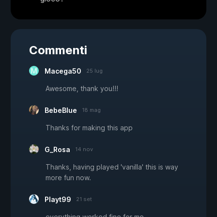
Commenti
Macega50
25 lug
Awesome, thank you!!!
BebeBlue
18 mag
Thanks for making this app
G_Rosa
14 nov
Thanks, having played 'vanilla' this is way
more fun now.
Playt99
21 set
everything worked fine for me