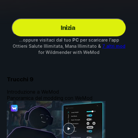
Inizia
...oppure visitaci dal tuo
PC
per scaricare l'app
Ottieni Salute Illimitata, Mana Illimitato &
7 altri mod
for
Wildmender
with
WeMod
Trucchi
9
Introduzione a WeMod
Panoramica del modding con WeMod