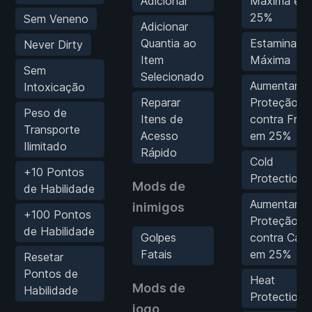
Adicionar
Máxima em
25%
Sem Veneno
Adicionar
Quantia ao
Estamina
Never Dirty
Item
Máxima
Sem
Selecionado
Aumentar
Intoxicação
Reparar
Proteção
Peso de
Itens de
contra Frio
Transporte
Acesso
em 25%
Ilimitado
Rápido
Cold
+10 Pontos
Protection
Mods de
de Habilidade
Aumentar
inimigos
+100 Pontos
Proteção
de Habilidade
Golpes
contra Calo
Fatais
em 25%
Resetar
Pontos de
Heat
Mods de
Habilidade
Protection
jogo