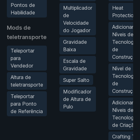
Pontos de
Multiplicador
Heat
Habilidade
de
Protection
Velocidade
Adicionar 1
Mods de
do Jogador
Níveis de
teletransporte
Gravidade
Tecnologia
Baixa
de
Teleportar
Construção
para
Escala de
Vendedor
Gravidade
Nível de
Tecnologia
Altura de
Super Salto
de
teletransporte
Construção
Modificador
Teleportar
de Altura de
Adicionar 1
para Ponto
Pulo
Níveis de
de Referência
Tecnologia
de Criação
Crafting Te