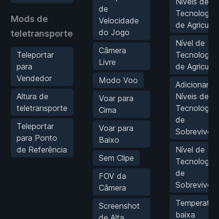
Níveis de
de
Tecnologia
Mods de
Velocidade
de Agricultu
do Jogo
teletransporte
Nível de
Câmera
Teleportar
Tecnologia
Livre
para
de Agricultu
Vendedor
Modo Voo
Adicionar 1
Altura de
Níveis de
Voar para
teletransporte
Tecnologia
Cima
de
Teleportar
Voar para
Sobrevivênc
para Ponto
Baixo
de Referência
Nível de
Sem Clipe
Tecnologia
de
FOV da
Sobrevivênc
Câmera
Temperatur
Screenshot
baixa
de Alta