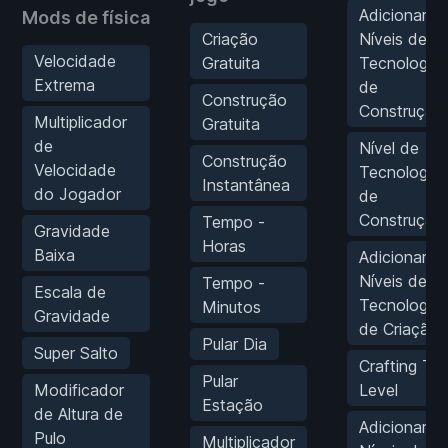
Adicionar 1
Mods de física
Criação
Níveis de
Velocidade
Gratuita
Tecnologia
Extrema
de
Construção
Construção
Multiplicador
Gratuita
de
Nível de
Construção
Velocidade
Tecnologia
Instantânea
do Jogador
de
Construção
Tempo -
Gravidade
Horas
Baixa
Adicionar 1
Níveis de
Tempo -
Escala de
Tecnologia
Minutos
Gravidade
de Criação
Pular Dia
Super Salto
Crafting Te
Pular
Modificador
Level
Estação
de Altura de
Adicionar 1
Pulo
Multiplicador