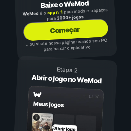
Baixe o WeMod
para mods e trapaças
app nº1
é o
WeMod
3000+ jogos
para
Começar
PC
...ou visite nossa página usando seu
para baixar o aplicativo
Etapa 2
Abrir o jogo no WeMod
Meus jogos
Abrir jogo