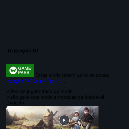
Trapaças
61
Estes mods fazem parte da nossa
coleção PC Game Pass →
.
Vídeo de jogabilidade de mods
Visão geral dos mods e trapaças de Medieval
Dynasty