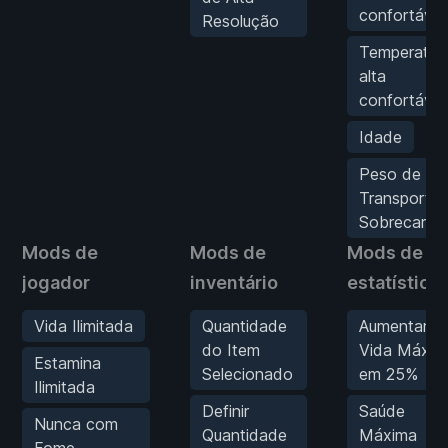
confortável
Resolução
Temperatur
alta
confortável
Idade
Peso de
Transporte
Sobrecarga
Mods de
Mods de
Mods de
jogador
inventário
estatística
Vida Ilimitada
Quantidade
Aumentar
do Item
Vida Máxim
Estamina
Selecionado
em 25%
Ilimitada
Definir
Saúde
Nunca com
Quantidade
Máxima