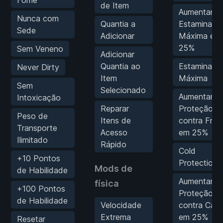
Fome
de Item
Aumentar
Nunca com
Quantia a
Estamina
Sede
Adicionar
Máxima em
25%
Sem Veneno
Adicionar
Quantia ao
Estamina
Never Dirty
Item
Máxima
Sem
Selecionado
Aumentar
Intoxicação
Reparar
Proteção
Peso de
Itens de
contra Frio
Transporte
Acesso
em 25%
Ilimitado
Rápido
Cold
+10 Pontos
Protection
Mods de
de Habilidade
Aumentar
física
+100 Pontos
Proteção
de Habilidade
Velocidade
contra Calo
Extrema
em 25%
Resetar