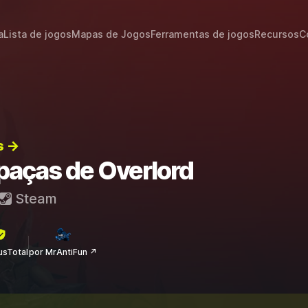
a
Lista de jogos
Mapas de Jogos
Ferramentas de jogos
Recursos
C
s →
apaças de Overlord
Steam
rusTotal
por MrAntiFun ↗