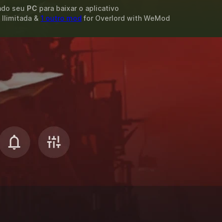
ando seu
PC
para baixar o aplicativo
 Ilimitada &
1 outro mod
for
Overlord
with
WeMod