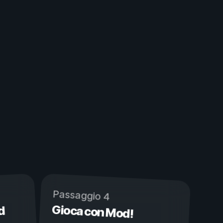
Passaggio 4
Gioca con Mod!
d