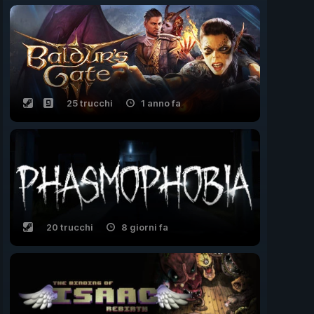
25 trucchi
1 anno fa
20 trucchi
8 giorni fa