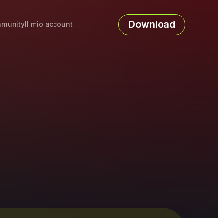
Download
munity
Il mio account