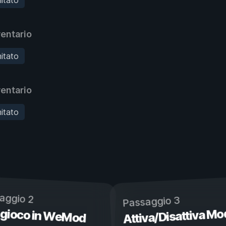
entario
mitato
entario
mitato
aggio 2
Passaggio 3
 gioco in WeMod
Attiva/Disattiva Mo