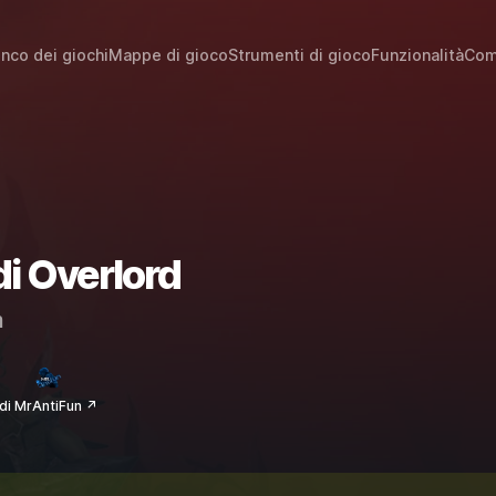
enco dei giochi
Mappe di gioco
Strumenti di gioco
Funzionalità
Com
di Overlord
m
di MrAntiFun ↗