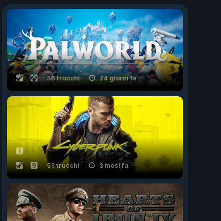
56 trucchi
24 giorni fa
53 trucchi
3 mesi fa