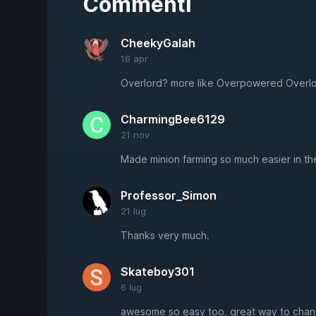
Commenti
CheekyGalah
16 apr
Overlord? more like Overpowered Overl
CharmingBee6129
21 nov
Made minion farming so much easier in t
Professor_Simon
21 lug
Thanks very much.
Skateboy301
6 lug
awesome so easy too, great way to cha