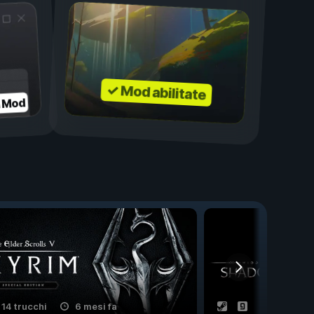
✓ Mod abilitate
a Mod
14 trucchi
6 mesi fa
13 trucchi