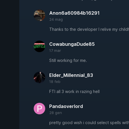
Anon6a60984b16291
24 mag
Thanks to the developer I relive my child
CowabungaDude85
17 mar
Still working for me.
Elder_Millennial_83
18 feb
FTI all 3 work in razing hell
Pandaoverlord
28 gen
pretty good wish i could select spells wi