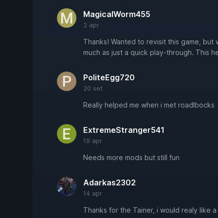
MagicalWorm455
2 apr
Thanks! Wanted to revisit this game, but 
much as just a quick play-through. This h
PoliteEgg720
20 set
Really helped me when i met roadlbocks
ExtremeStranger541
19 apr
Needs more mods but still fun
Adarkas2302
14 apr
Thanks for the Tainer, i would realy like 