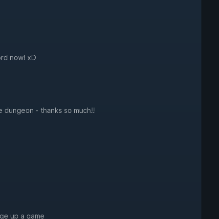
ord now! xD
he dungeon - thanks so much!!
nge up a game