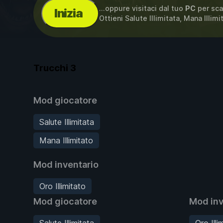
...oppure visitaci dal tuo
PC
per sca
Inizia
Ottieni Salute Illimitata, Mana Illim
Trucchi
3
Mod giocatore
Salute Illimitata
Mana Illimitato
Mod inventario
Oro Illimitato
Mod giocatore
Mod inv
Salute Illimitata
Oro Illi