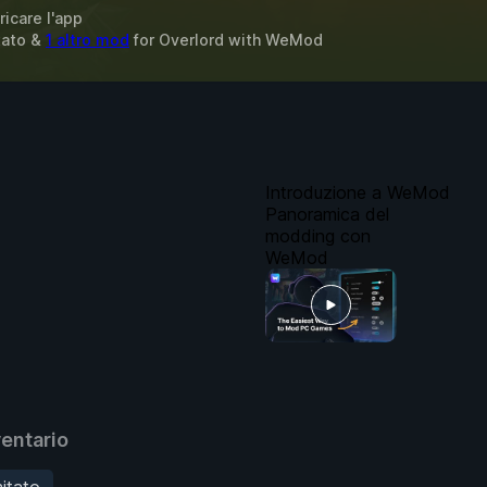
ricare l'app
itato &
1 altro mod
for
Overlord
with
WeMod
Introduzione a WeMod
Panoramica del
modding con
WeMod
entario
mitato