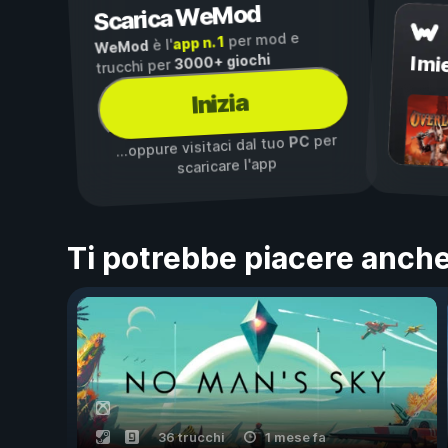
Scarica WeMod
per mod e
app n. 1
è l'
WeMod
3000+ giochi
I mi
trucchi per
Inizia
per
PC
...oppure visitaci dal tuo
scaricare l'app
Ti potrebbe piacere anch
36 trucchi
1 mese fa