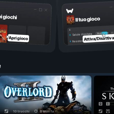
ei giochi
Il tuo gioco
Attivo
Disattivo
Salute illimitata
Attiva/Disattiv
Apri gioco
Resistenza illimitata
e
10 trucchi
8 anni fa