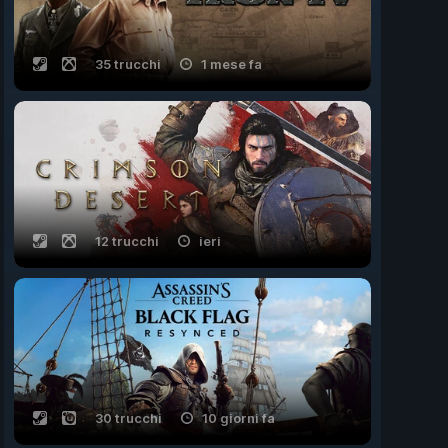
35 trucchi
1 mese fa
12 trucchi
ieri
30 trucchi
10 giorni fa