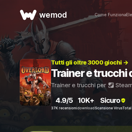
wemod
Come Funziona
El
Tutti gli oltre 3000 giochi →
Trainer e trucchi 
Trainer e trucchi per
Stea
4.9/5
10K+
Sicuro
37K recensioni
download
Scansione VirusTotal