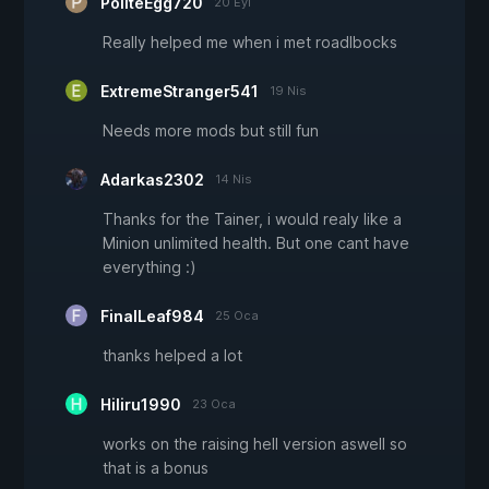
PoliteEgg720
20 Eyl
Really helped me when i met roadlbocks
ExtremeStranger541
19 Nis
Needs more mods but still fun
Adarkas2302
14 Nis
Thanks for the Tainer, i would realy like a
Minion unlimited health. But one cant have
everything :)
FinalLeaf984
25 Oca
thanks helped a lot
Hiliru1990
23 Oca
works on the raising hell version aswell so
that is a bonus