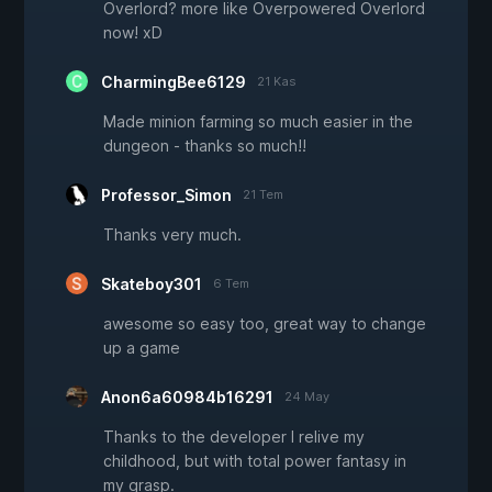
Overlord? more like Overpowered Overlord
now! xD
CharmingBee6129
21 Kas
Made minion farming so much easier in the
dungeon - thanks so much!!
Professor_Simon
21 Tem
Thanks very much.
Skateboy301
6 Tem
awesome so easy too, great way to change
up a game
Anon6a60984b16291
24 May
Thanks to the developer I relive my
childhood, but with total power fantasy in
my grasp.