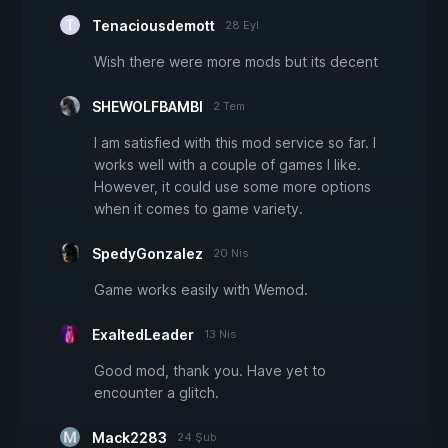
Tenaciousdemott
28 Eyl
Wish there were more mods but its decent
SHEWOLFBAMBI
2 Tem
I am satisfied with this mod service so far. I
works well with a couple of games I like.
However, it could use some more options
when it comes to game variety.
SpedyGonzalez
20 Nis
Game works easily with Wemod.
ExaltedLeader
13 Nis
Good mod, thank you. Have yet to
encounter a glitch.
Mack2283
24 Şub