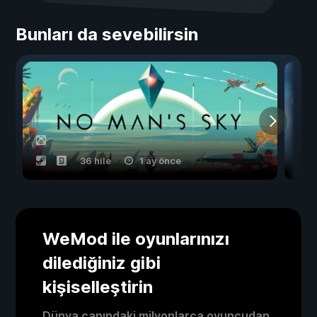
Bunları da sevebilirsin
36 hile
1 ay önce
WeMod ile oyunlarınızı
dilediğiniz gibi
kişiselleştirin
Dünya çapındaki milyonlarca oyuncudan