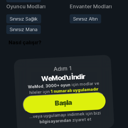
Oyuncu Modları
Envanter Modları
Sınırsız Sağlık
Sınırsız Altın
Sınırsız Mana
Nasıl çalışır?
Adım 1
WeMod'u İndir
için modlar ve
3000+ oyun
,
WeMod
1 numaralı uygulamadır
hileler için
Başla
...veya uygulamayı indirmek için bizi
ziyaret et
bilgisayarından