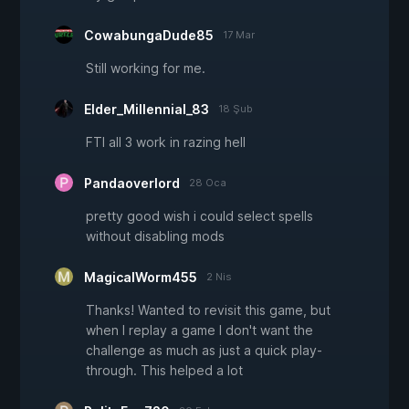
CowabungaDude85
17 Mar
Still working for me.
Elder_Millennial_83
18 Şub
FTI all 3 work in razing hell
Pandaoverlord
28 Oca
pretty good wish i could select spells
without disabling mods
MagicalWorm455
2 Nis
Thanks! Wanted to revisit this game, but
when I replay a game I don't want the
challenge as much as just a quick play-
through. This helped a lot