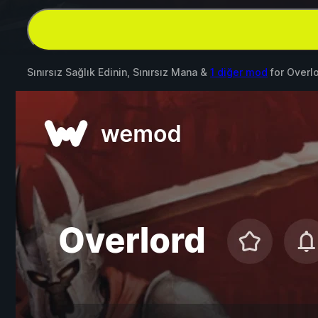
Sınırsız Sağlık Edinin, Sınırsız Mana &
1 diğer mod
for
Overl