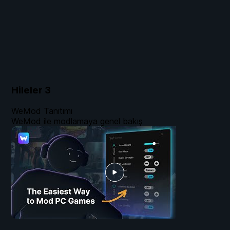
Hileler
3
WeMod Tanıtımı
WeMod ile modlamaya genel bakış