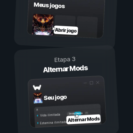
Meus jogos
Abrir jogo
Etapa 3
Alternar Mods
Seu jogo
Ligada
Desligada
Vida ilimitada
Alternar Mods
Estamina ilimitada