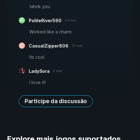
tahnk you
PoliteRiver590
24 mai
Worked like a charm
CasualZipper806
10 mai
Its cool
LadySora
3 mar
I love it!
Participe da discussão
Explore mais jogos suportados