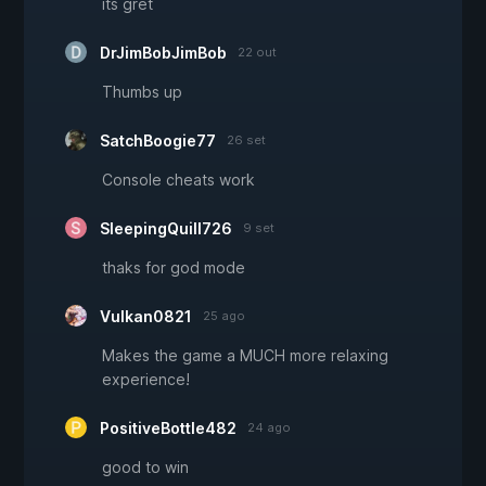
its gret
DrJimBobJimBob
22 out
Thumbs up
SatchBoogie77
26 set
Console cheats work
SleepingQuill726
9 set
thaks for god mode
Vulkan0821
25 ago
Makes the game a MUCH more relaxing
experience!
PositiveBottle482
24 ago
good to win