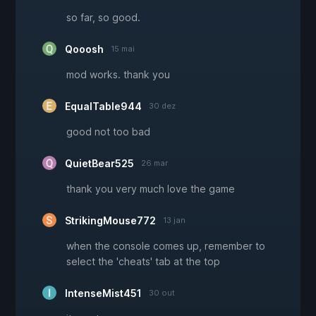
so far, so good.
Qooosh
15 mai
mod works. thank you
EqualTable944
30 dez
good not too bad
QuietBear525
26 mar
thank you very much love the game
StrikingMouse772
13 jan
when the console comes up, remember to
select the 'cheats' tab at the top
IntenseMist451
30 out