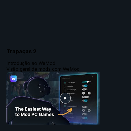
Trapaças
2
Introdução ao WeMod
Visão geral de mods com WeMod