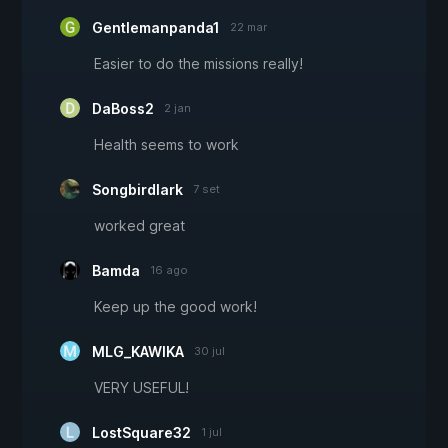
Gentlemanpanda1
22 mar
Easier to do the missions really!
DaBoss2
2 jan
Health seems to work
Songbirdlark
7 set
worked great
Bamda
16 ago
Keep up the good work!
MLG_KAWIKA
30 jul
VERY USEFUL!
LostSquare32
1 jul