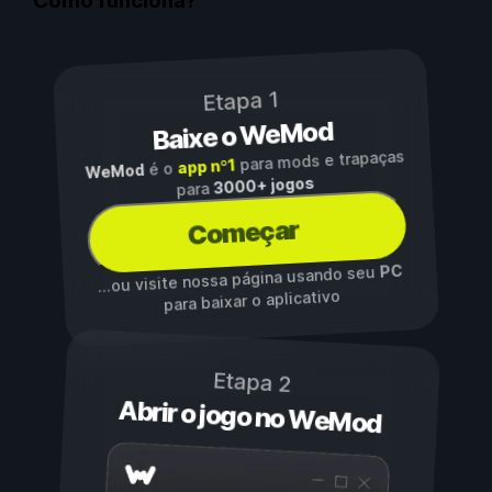
Como funciona?
Etapa 1
Baixe o WeMod
para mods e trapaças
app nº1
é o
WeMod
3000+ jogos
para
Começar
PC
...ou visite nossa página usando seu
para baixar o aplicativo
Etapa 2
Abrir o jogo no WeMod