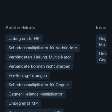
Spieler-Mods
Invent
Unbegrenzte HP
Gegen
Multipl
Schadensmultiplikator für Verbündete
Unbeg
Verbündeten-Heilung-Multiplikator
Gegens
Verbündete können nicht sterben
Ein-Schlag-Tötungen
Schadensmultiplikator für Gegner
Gegner-Heilungs-Multiplikator
Unbegrenzt MP