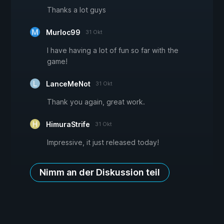
Thanks a lot guys
Murloc99
31 Okt
I have having a lot of fun so far with the
game!
LanceMeNot
31 Okt
Thank you again, great work.
HimuraStrife
31 Okt
Impressive, it just released today!
Nimm an der Diskussion teil