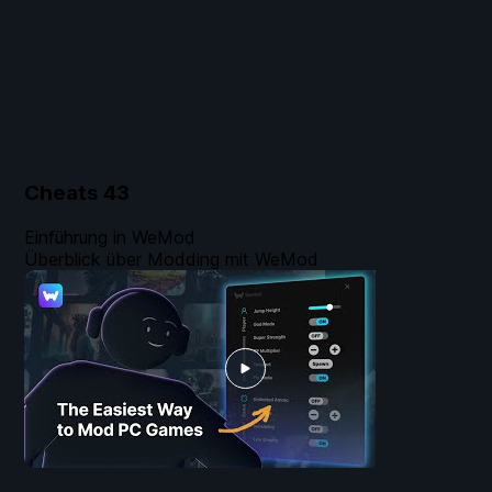
Cheats
43
Einführung in WeMod
Überblick über Modding mit WeMod