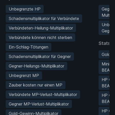
Unbegrenzte HP
Gegen
Multipl
Schadensmultiplikator für Verbündete
Unbeg
Verbündeten-Heilung-Multiplikator
Gegens
Verbündete können nicht sterben
Stats-
Ein-Schlag-Tötungen
Gold 
Schadensmultiplikator für Gegner
Mini-M
Gegner-Heilungs-Multiplikator
BEARB
Unbegrenzt MP
HP Cha
Zauber kosten nur einen MP
BEARB
Verbündete MP-Verlust-Multiplikator
HP Cha
BEARB
Gegner MP-Verlust-Multiplikator
HP Cha
Gold-Gewinn-Multiplikator