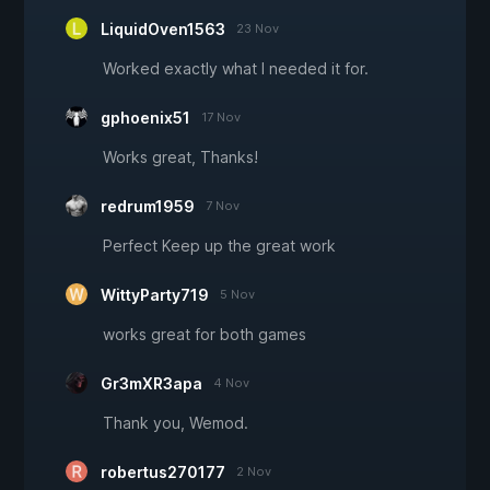
LiquidOven1563
23 Nov
Worked exactly what I needed it for.
gphoenix51
17 Nov
Works great, Thanks!
redrum1959
7 Nov
Perfect Keep up the great work
WittyParty719
5 Nov
works great for both games
Gr3mXR3apa
4 Nov
Thank you, Wemod.
robertus270177
2 Nov