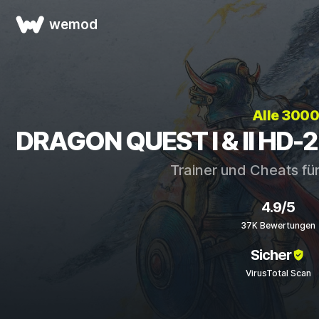
wemod
Alle 3000
DRAGON QUEST I & II HD-2
Trainer und Cheats fü
4.9/5
37K Bewertungen
Sicher
VirusTotal Scan