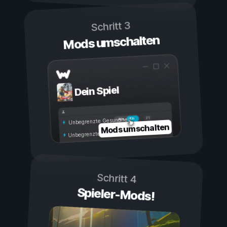
Schritt 3
Mods umschalten
Dein Spiel
Ein
Aus
Unbegrenzte Gesundheit
Mods umschalten
Unbegrenzte Ausdauer
Schritt 4
Spieler-Mods!