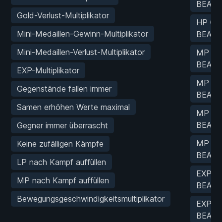
BEARB
Gold-Verlust-Multiplikator
HP Cha
Mini-Medaillen-Gewinn-Multiplikator
BEARB
Mini-Medaillen-Verlust-Multiplikator
MP Cha
BEARB
EXP-Multiplikator
MP Cha
Gegenstände fallen immer
BEARB
Samen erhöhen Werte maximal
MP Cha
BEARB
Gegner immer überrascht
MP Cha
Keine zufälligen Kämpfe
BEARB
LP nach Kampf auffüllen
EXP Ch
MP nach Kampf auffüllen
BEARB
Bewegungsgeschwindigkeitsmultiplikator
EXP Ch
BEARB