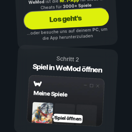
Nr. 1-App
ist die
WeMod
3000+ Spiele
Cheats für
Los geht's
, um
PC
...oder besuche uns auf deinem
die App herunterzuladen
Schritt 2
Spiel in WeMod öffnen
Meine Spiele
Spiel öffnen