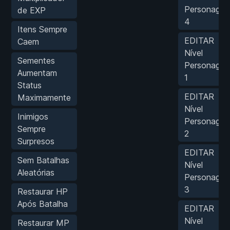
Personage
de EXP
4
Itens Sempre
EDITAR
Caem
Nível
Sementes
Personage
Aumentam
1
Status
EDITAR
Maximamente
Nível
Inimigos
Personage
Sempre
2
Surpresos
EDITAR
Sem Batalhas
Nível
Aleatórias
Personage
3
Restaurar HP
Após Batalha
EDITAR
Nível
Restaurar MP