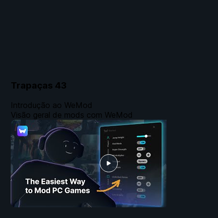
Trapaças
43
Introdução ao WeMod
Visão geral de mods com WeMod