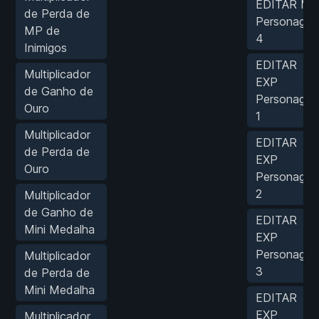
EDITAR MP
de Perda de
Personage
MP de
4
Inimigos
EDITAR
Multiplicador
EXP
de Ganho de
Personage
Ouro
1
Multiplicador
EDITAR
de Perda de
EXP
Ouro
Personage
2
Multiplicador
de Ganho de
EDITAR
Mini Medalha
EXP
Personage
Multiplicador
3
de Perda de
Mini Medalha
EDITAR
EXP
Multiplicador