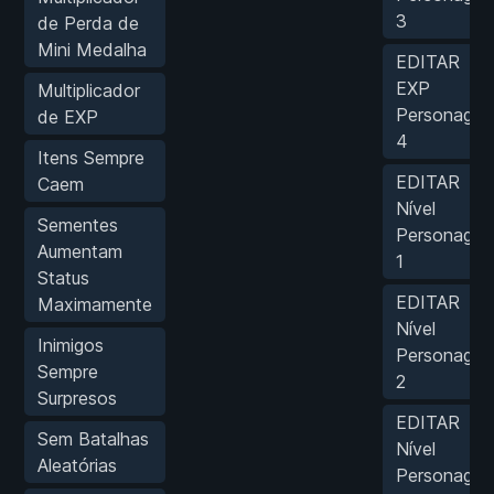
3
de Perda de
Mini Medalha
EDITAR
EXP
Multiplicador
Personage
de EXP
4
Itens Sempre
EDITAR
Caem
Nível
Sementes
Personage
Aumentam
1
Status
EDITAR
Maximamente
Nível
Inimigos
Personage
Sempre
2
Surpresos
EDITAR
Sem Batalhas
Nível
Aleatórias
Personage