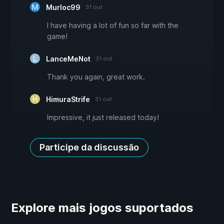
Murloc99
31 out
I have having a lot of fun so far with the
game!
LanceMeNot
31 out
Thank you again, great work.
HimuraStrife
31 out
Impressive, it just released today!
Participe da discussão
Explore mais jogos suportados