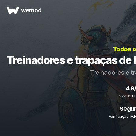
wemod
Todos o
Treinadores e trapaças d
Treinadores e t
4.9
37K aval
Segu
Verificação pel