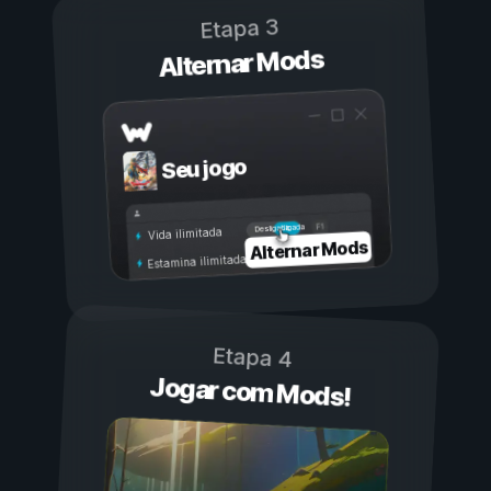
Etapa 3
Alternar Mods
Seu jogo
Ligada
Desligada
Vida ilimitada
Alternar Mods
Estamina ilimitada
Etapa 4
Jogar com Mods!