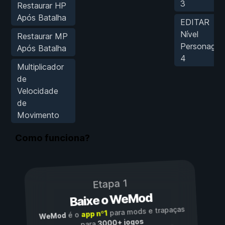
3
Restaurar HP
Após Batalha
EDITAR
Nível
Restaurar MP
Personage
Após Batalha
4
Multiplicador
de
Velocidade
de
Movimento
Como funciona?
Etapa 1
Baixe o WeMod
para mods e trapaças
app nº1
é o
WeMod
3000+ jogos
para