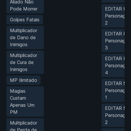
Aliado Não
Pode Morrer
EDITAR HP
Personage
Golpes Fatais
2
Multiplicador
EDITAR HP
de Dano de
Personage
Inimigos
3
Multiplicador
EDITAR HP
de Cura de
Personage
Inimigos
4
MP Ilimitado
EDITAR MP
Personage
Magias
1
Custam
Apenas Um
EDITAR MP
PM
Personage
2
Multiplicador
de Perda de