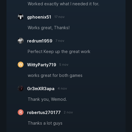
Worked exactly what I needed it for.
gphoenix51
17 nov
Works great, Thanks!
redrum1959
7 nov
Perfect Keep up the great work
WittyParty719
5 nov
works great for both games
Gr3mXR3apa
4 nov
Thank you, Wemod.
robertus270177
2 nov
Thanks a lot guys