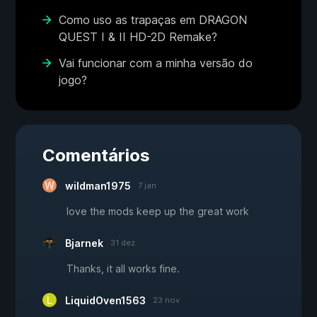
Como uso as trapaças em DRAGON
QUEST I & II HD-2D Remake?
Vai funcionar com a minha versão do
jogo?
Comentários
wildman1975
7 jan
love the mods keep up the great work
Bjarnek
31 dez
Thanks, it all works fine.
LiquidOven1563
23 nov