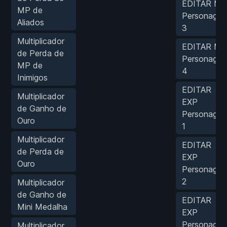
EDITAR MP
MP de
Personage
Aliados
3
Multiplicador
EDITAR MP
de Perda de
Personage
MP de
4
Inimigos
EDITAR
Multiplicador
EXP
de Ganho de
Personage
Ouro
1
Multiplicador
EDITAR
de Perda de
EXP
Ouro
Personage
2
Multiplicador
de Ganho de
EDITAR
Mini Medalha
EXP
Personage
Multiplicador