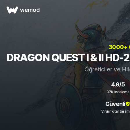
wemod
3000+
DRAGON QUEST I & II HD-2D 
Öğreticiler ve Hi
4.9/5
37K inceleme
Güvenli
VirusTotal taram