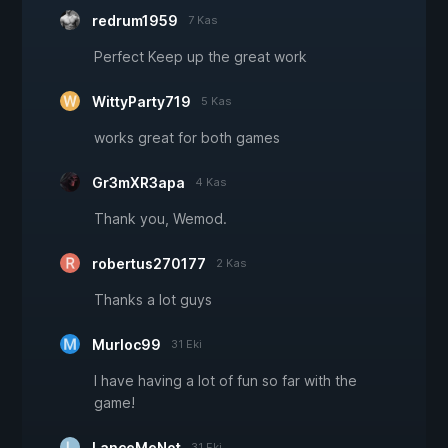
redrum1959
7 Kas
Perfect Keep up the great work
WittyParty719
5 Kas
works great for both games
Gr3mXR3apa
4 Kas
Thank you, Wemod.
robertus270177
2 Kas
Thanks a lot guys
Murloc99
31 Eki
I have having a lot of fun so far with the
game!
LanceMeNot
31 Eki