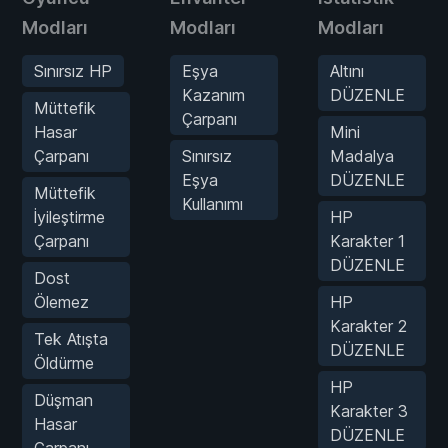
Modları
Modları
Modları
Sınırsız HP
Eşya
Altını
Kazanım
DÜZENLE
Müttefik
Çarpanı
Hasar
Mini
Çarpanı
Sınırsız
Madalya
Eşya
DÜZENLE
Müttefik
Kullanımı
İyileştirme
HP
Çarpanı
Karakter 1
DÜZENLE
Dost
Ölemez
HP
Karakter 2
Tek Atışta
DÜZENLE
Öldürme
HP
Düşman
Karakter 3
Hasar
DÜZENLE
Çarpanı