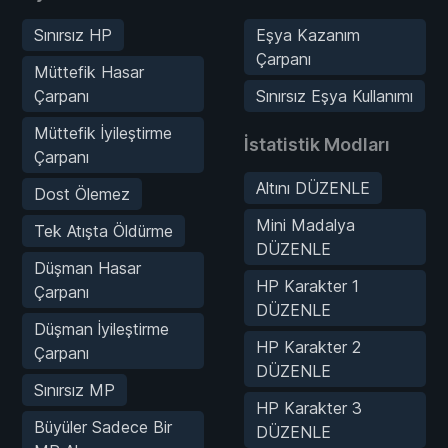
Sınırsız HP
Eşya Kazanım
Çarpanı
Müttefik Hasar
Çarpanı
Sınırsız Eşya Kullanımı
Müttefik İyileştirme
İstatistik Modları
Çarpanı
Altını DÜZENLE
Dost Ölemez
Mini Madalya
Tek Atışta Öldürme
DÜZENLE
Düşman Hasar
HP Karakter 1
Çarpanı
DÜZENLE
Düşman İyileştirme
HP Karakter 2
Çarpanı
DÜZENLE
Sınırsız MP
HP Karakter 3
Büyüler Sadece Bir
DÜZENLE