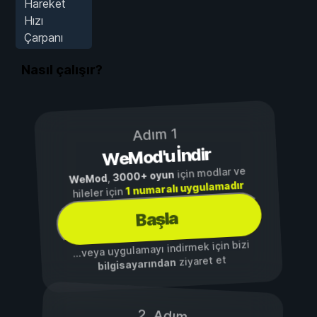
Hareket
Hızı
Çarpanı
Nasıl çalışır?
Adım 1
WeMod'u İndir
için modlar ve
3000+ oyun
,
WeMod
1 numaralı uygulamadır
hileler için
Başla
...veya uygulamayı indirmek için bizi
ziyaret et
bilgisayarından
2. Adım