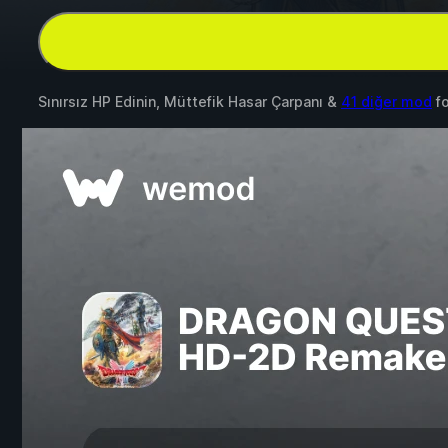
Sınırsız HP Edinin, Müttefik Hasar Çarpanı &
41 diğer mod
f