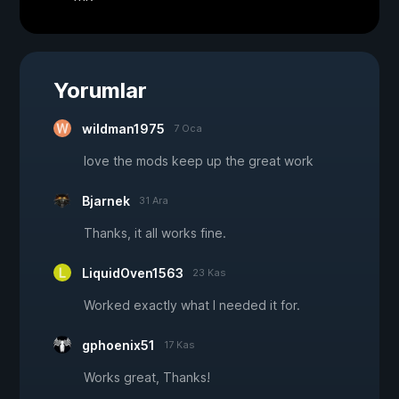
Yorumlar
wildman1975
7 Oca
love the mods keep up the great work
Bjarnek
31 Ara
Thanks, it all works fine.
LiquidOven1563
23 Kas
Worked exactly what I needed it for.
gphoenix51
17 Kas
Works great, Thanks!