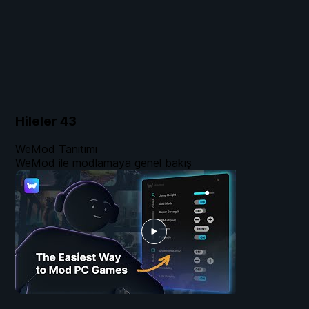
Hileler
43
WeMod Tanıtımı
WeMod ile modlamaya genel bakış