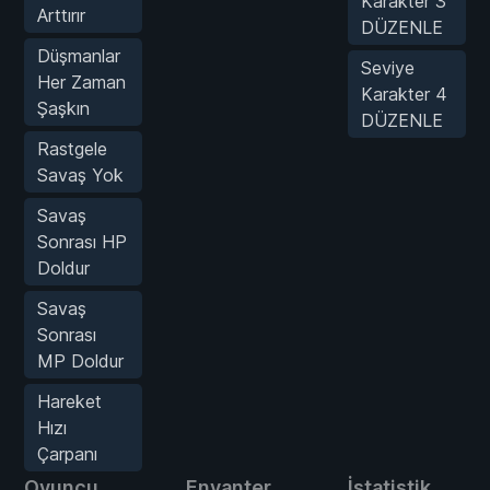
Karakter 3
Arttırır
DÜZENLE
Düşmanlar
Seviye
Her Zaman
Karakter 4
Şaşkın
DÜZENLE
Rastgele
Savaş Yok
Savaş
Sonrası HP
Doldur
Savaş
Sonrası
MP Doldur
Hareket
Hızı
Çarpanı
Oyuncu
Envanter
İstatistik