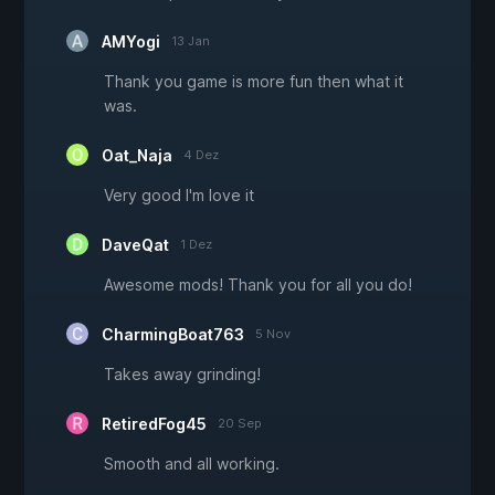
AMYogi
13 Jan
Thank you game is more fun then what it
was.
Oat_Naja
4 Dez
Very good I'm love it
DaveQat
1 Dez
Awesome mods! Thank you for all you do!
CharmingBoat763
5 Nov
Takes away grinding!
RetiredFog45
20 Sep
Smooth and all working.