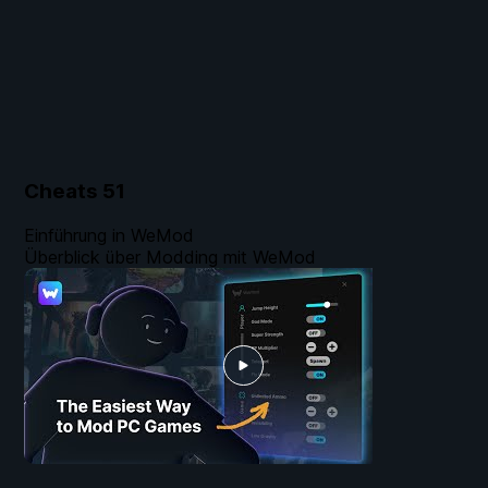
Cheats
51
Einführung in WeMod
Überblick über Modding mit WeMod