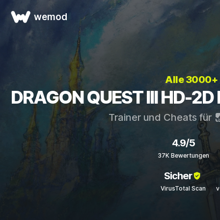
wemod
Alle 3000+ 
DRAGON QUEST III HD-2D 
Trainer und Cheats für
4.9/5
37K Bewertungen
Sicher
VirusTotal Scan
v