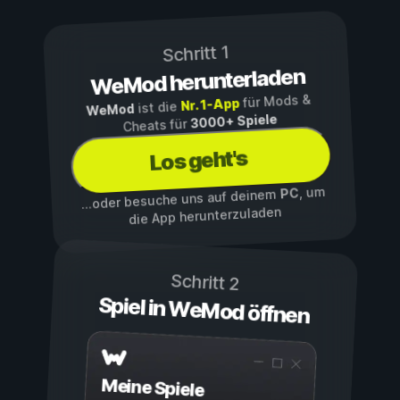
Schritt 1
WeMod herunterladen
für Mods &
Nr. 1-App
ist die
WeMod
3000+ Spiele
Cheats für
Los geht's
, um
PC
...oder besuche uns auf deinem
die App herunterzuladen
Schritt 2
Spiel in WeMod öffnen
Meine Spiele