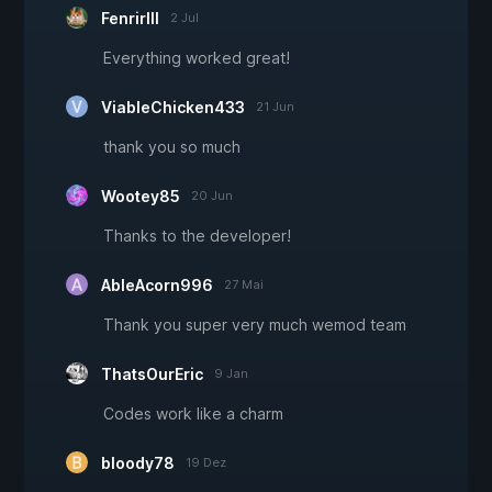
FenrirIII
2 Jul
Everything worked great!
ViableChicken433
21 Jun
thank you so much
Wootey85
20 Jun
Thanks to the developer!
AbleAcorn996
27 Mai
Thank you super very much wemod team
ThatsOurEric
9 Jan
Codes work like a charm
bloody78
19 Dez