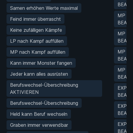
BEARB
Samen erhöhen Werte maximal
MP Cha
Feind immer überrascht
BEARB
Keine zufälligen Kämpfe
MP Cha
BEARB
LP nach Kampf auffüllen
MP Cha
MP nach Kampf auffüllen
BEARB
Kann immer Monster fangen
MP Cha
Jeder kann alles ausrüsten
BEARB
Berufswechsel-Überschreibung
EXP Ch
AKTIVIEREN
BEARB
Berufswechsel-Überschreibung
EXP Ch
BEARB
Held kann Beruf wechseln
EXP Ch
Graben immer verwendbar
BEARB