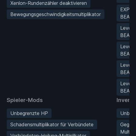
Xenlon-Rundenzähler deaktivieren
EXP Ch
Bewegungsgeschwindigkeitsmultiplikator
BEARB
Level 
BEARB
Level 
BEARB
Level 
BEARB
Level 
BEARB
Spieler-Mods
Invent
Unbegrenzte HP
Unbegr
Schadensmultiplikator für Verbündete
Gegen
Multipl
Verbündeten-Heilung-Multiplikator