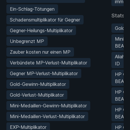
immer
Ein-Schlag-Tötungen
Stats-
Schadensmultiplikator für Gegner
Gold 
Gegner-Heilungs-Multiplikator
Mini-M
Unbegrenzt MP
BEARB
Zauber kosten nur einen MP
Aliahan
Verbündete MP-Verlust-Multiplikator
ID
Gegner MP-Verlust-Multiplikator
HP Cha
BEARB
Gold-Gewinn-Multiplikator
HP Cha
Gold-Verlust-Multiplikator
BEARB
Mini-Medaillen-Gewinn-Multiplikator
HP Cha
Mini-Medaillen-Verlust-Multiplikator
BEARB
EXP-Multiplikator
HP Cha