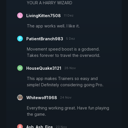
YOUR A HARRY WIZARD
LivingKitten7508
11 Dez
The app works well. I like it.
PatientBranch983
5 Dez
Movement speed boost is a godsend.
Takes forever to travel the overworld.
HouseQuake3121
28 Nov
This app makes Trainers so easy and
simple! Definitely considering going Pro.
Whitewolf1968
24 Nov
Everything working great. Have fun playing
the game.
Ash_Ash_Fire
23 Nov