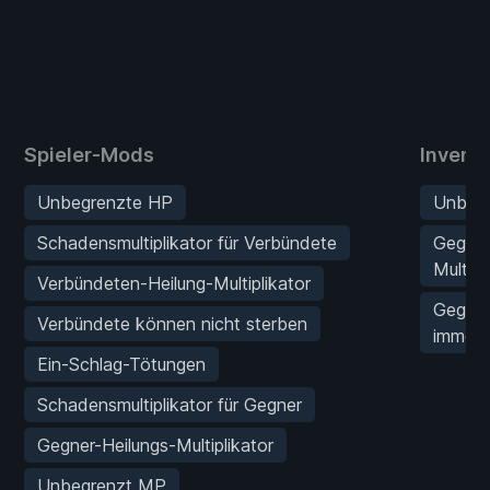
Spieler-Mods
Invent
Unbegrenzte HP
Unbegr
Schadensmultiplikator für Verbündete
Gegen
Multipl
Verbündeten-Heilung-Multiplikator
Gegens
Verbündete können nicht sterben
immer
Ein-Schlag-Tötungen
Schadensmultiplikator für Gegner
Gegner-Heilungs-Multiplikator
Unbegrenzt MP