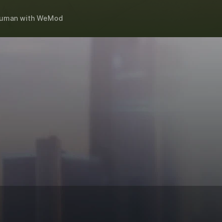
Human
with
WeMod