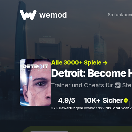
wemod
So funktion
Alle 3000+ Spiele →
Detroit: Become 
Trainer und Cheats für
St
4.9/5
10K+
Sicher
37K Bewertungen
Downloads
VirusTotal Scan
v