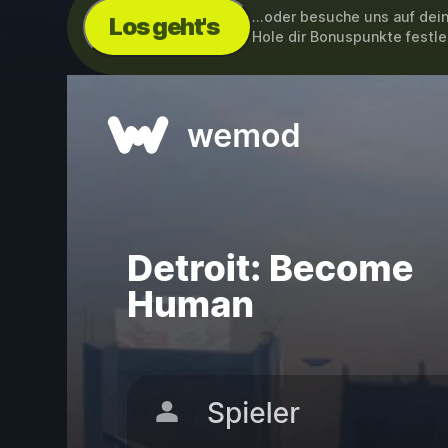
...oder besuche uns auf de
Los geht's
Hole dir Bonuspunkte festl