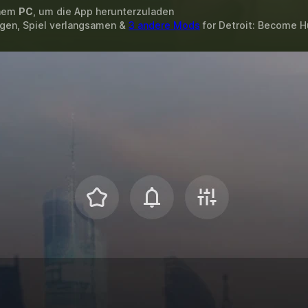
inem
PC
, um die App herunterzuladen
egen, Spiel verlangsamen &
3 andere Mods
for
Detroit: Become 