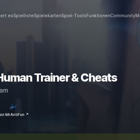
iert es
Spielliste
Spielekarten
Spiel-Tools
Funktionen
Community
M
Human Trainer & Cheats
eam
on MrAntiFun ↗