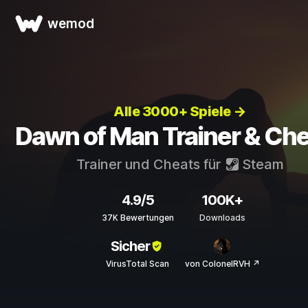
wemod
Alle 3000+ Spiele →
Dawn of Man Trainer & Ch
Trainer und Cheats für
Steam
4.9/5
100K+
37K Bewertungen
Downloads
Sicher
VirusTotal Scan
von ColonelRVH ↗