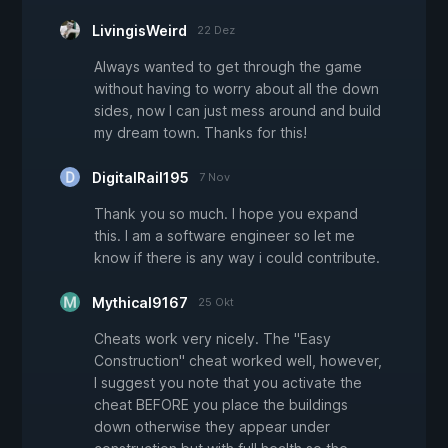
LivingisWeird
22 Dez
Always wanted to get through the game
without having to worry about all the down
sides, now I can just mess around and build
my dream town. Thanks for this!
DigitalRail195
7 Nov
Thank you so much. I hope you expand
this. I am a software engineer so let me
know if there is any way i could contribute.
Mythical9167
25 Okt
Cheats work very nicely. The "Easy
Construction" cheat worked well, however,
I suggest you note that you activate the
cheat BEFORE you place the buildings
down otherwise they appear under