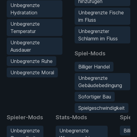
hinzufügen
Unbegrenzte
Hydratation
Unbegrenzte Fische
im Fluss
Unbegrenzte
Temperatur
Unbegrenzter
Schlamm im Fluss
Unbegrenzte
Ausdauer
Spiel-Mods
Unbegrenzte Ruhe
Billiger Handel
Unbegrenzte Moral
Unbegrenzte
Gebäudebedingung
Sofortiger Bau
Spielgeschwindigkeit
Spieler-Mods
Stats-Mods
Spiel
Unbegrenzte
Unbegrenzte
Billig