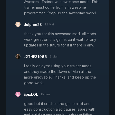
Awesome Trainer with awesome mods! This
trainer must come from an awesome
programmer. Keep up the awesome work!
dolphin23
22 Mai
thank you for this awesome mod. All mods
work great on this game. cant wait for any
updates in the future for it if there is any.
J2THE31966
8 Mai
I really enjoyed using your trainer mods,
and they made the Dawn of Man all the
more enjoyable. Thanks, and keep up the
good work.
EpixLOL
18 Jan
good but it crashes the game a lot and
easy construction also causes issues with
wall building and possibly other building