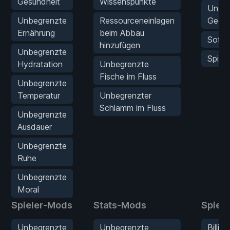
Gesundheit
Wissenspunkte
Unbeg
Unbegrenzte
Ressourceneinlagen
Gebä
Ernährung
beim Abbau
Sofor
hinzufügen
Unbegrenzte
Spiel
Hydratation
Unbegrenzte
Fische im Fluss
Unbegrenzte
Temperatur
Unbegrenzter
Schlamm im Fluss
Unbegrenzte
Ausdauer
Unbegrenzte
Ruhe
Unbegrenzte
Moral
Spieler-Mods
Stats-Mods
Spiel
Unbegrenzte
Unbegrenzte
Billig