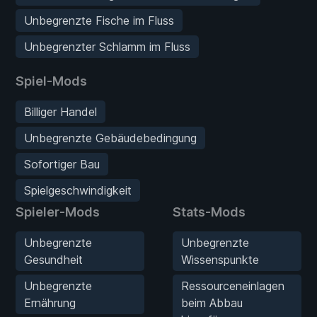
Unbegrenzte Fische im Fluss
Unbegrenzter Schlamm im Fluss
Spiel-Mods
Billiger Handel
Unbegrenzte Gebäudebedingung
Sofortiger Bau
Spielgeschwindigkeit
Spieler-Mods
Stats-Mods
Unbegrenzte
Unbegrenzte
Gesundheit
Wissenspunkte
Unbegrenzte
Ressourceneinlagen
Ernährung
beim Abbau