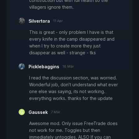
construction but with full health so the
villagers ignore them.
Silvertora
11 Apr
This is great - only problem I have is that
every knife in the camp disappeared and
when I try to create more they just
disappear as well - strange - tks
Picklebaggins
18 Mär
I read the discussion section, was worried.
Wonderful job, don't understand what ever
one else was saying, its not working.
everything works. thanks for the update
Gaussek
7 Mär
Awesome mod. Only issue FreeTrade does
not work for me. Toggles but then
immediately untoggles. ALSO If you can