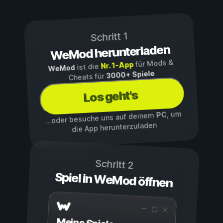
Schritt 1
WeMod herunterladen
für Mods &
Nr. 1-App
ist die
WeMod
3000+ Spiele
Cheats für
Los geht's
, um
PC
...oder besuche uns auf deinem
die App herunterzuladen
Schritt 2
Spiel in WeMod öffnen