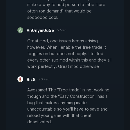
make a way to add person to tribe more
often (on demand) that would be
sooooooo cool.
An0nym0u5e
5 Mär
Great mod, one issues keeps arising
however. When i enable the free trade it
toggles on but does not apply. I tested
every other sub mod within this and they all
work perfectly. Great mod otherwise
Riz8
20 Feb
Awesome! The "Free trade" is not working
though and the "Easy Construction" has a
bug that makes anything made
unaccountable so you'll have to save and
reload your game with that cheat
deactivated.