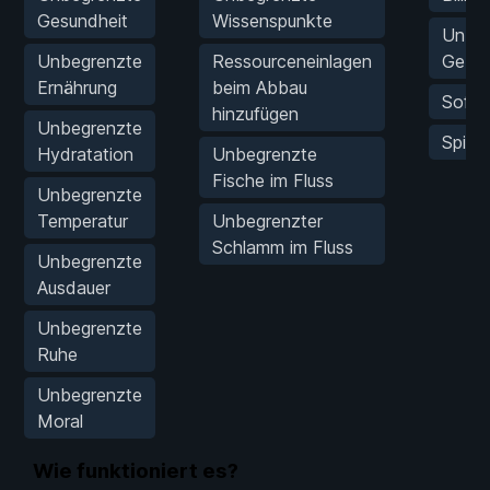
Gesundheit
Wissenspunkte
Unbeg
Unbegrenzte
Ressourceneinlagen
Gebä
Ernährung
beim Abbau
Sofor
hinzufügen
Unbegrenzte
Spiel
Hydratation
Unbegrenzte
Fische im Fluss
Unbegrenzte
Temperatur
Unbegrenzter
Schlamm im Fluss
Unbegrenzte
Ausdauer
Unbegrenzte
Ruhe
Unbegrenzte
Moral
Wie funktioniert es?