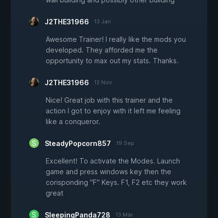
J2THE31966
13 Jan
Awesome Trainer! I really like the mods you
developed. They afforded me the
opportunity to max out my stats. Thanks.
J2THE31966
12 Nov
Nice! Great job with this trainer and the
action I got to enjoy with it left me feeling
like a conqueror.
SteadyPopcorn857
19 Sep
Excellent! To activate the Modes. Launch
game and press windows key then the
corisponding "F" Keys. F1, F2 etc they work
great
SleepingPanda728
13 Mär