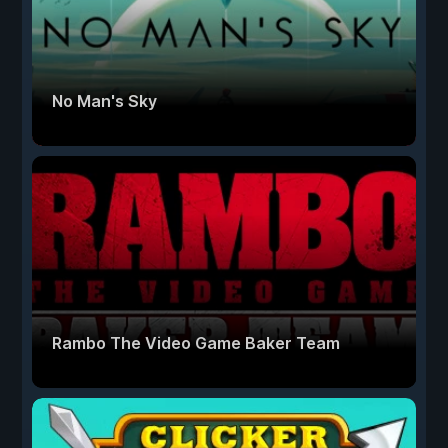
No Man's Sky
Rambo The Video Game Baker Team