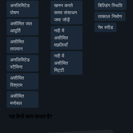
अनलिमिटेड
खनन करते
बिल्डिंग स्थिति
पोषण
समय संसाधन
तत्काल निर्माण
जमा जोड़ें
असीमित जल
गेम स्पीड
आपूर्ति
नदी में
असीमित
असीमित
मछलियाँ
तापमान
नदी में
अनलिमिटेड
असीमित
स्टैमिना
मिट्टी
असीमित
विश्राम
असीमित
मनोबल
यह कैसे काम करता है?