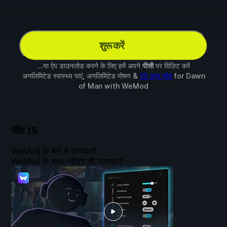
शुरू करें
...या ऐप डाउनलोड करने के लिए हमें अपने
पीसी
पर विज़िट करें
अनलिमिटेड स्वास्थ्य पाएं, अनलिमिटेड पोषण &
13 अन्य मॉड
for
Dawn
of Man
with
WeMod
चीट
15
WeMod के बारे में जानकारी
WeMod के साथ मॉडिंग की जानकारी