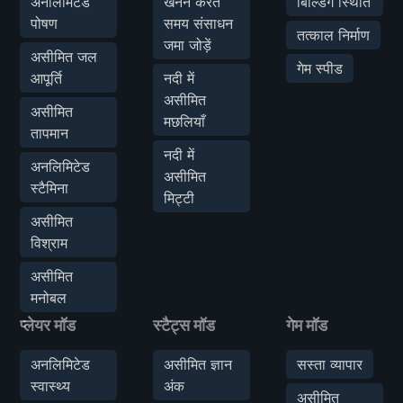
अनलिमिटेड
खनन करते
बिल्डिंग स्थिति
पोषण
समय संसाधन
तत्काल निर्माण
जमा जोड़ें
असीमित जल
गेम स्पीड
आपूर्ति
नदी में
असीमित
असीमित
मछलियाँ
तापमान
नदी में
अनलिमिटेड
असीमित
स्टैमिना
मिट्टी
असीमित
विश्राम
असीमित
मनोबल
प्लेयर मॉड
स्टैट्स मॉड
गेम मॉड
अनलिमिटेड
असीमित ज्ञान
सस्ता व्यापार
स्वास्थ्य
अंक
असीमित