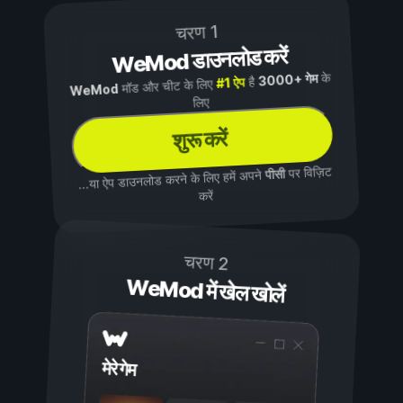
चरण 1
WeMod डाउनलोड करें
के
3000+ गेम
है
#1 ऐप
मॉड और चीट के लिए
WeMod
लिए
शुरू करें
पर विज़िट
पीसी
...या ऐप डाउनलोड करने के लिए हमें अपने
करें
चरण 2
WeMod में खेल खोलें
मेरे गेम