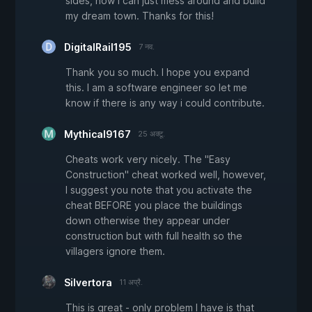
sides, now I can just mess around and build
my dream town. Thanks for this!
DigitalRail195
7 नव.
Thank you so much. I hope you expand
this. I am a software engineer so let me
know if there is any way i could contribute.
Mythical9167
25 अक्टू.
Cheats work very nicely. The "Easy
Construction" cheat worked well, however,
I suggest you note that you activate the
cheat BEFORE you place the buildings
down otherwise they appear under
construction but with full health so the
villagers ignore them.
Silvertora
11 अप्रै.
This is great - only problem I have is that