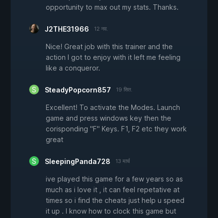
opportunity to max out my stats. Thanks.
J2THE31966
12 नव.
Nice! Great job with this trainer and the
action I got to enjoy with it left me feeling
like a conqueror.
SteadyPopcorn857
19 सित.
Excellent! To activate the Modes. Launch
game and press windows key then the
corisponding "F" Keys. F1, F2 etc they work
great
SleepingPanda728
13 मार्च
ive played this game for a few years so as
much as i love it , it can feel repetative at
times so i find the cheats just help u speed
it up . I know how to clock this game but