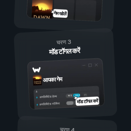
गेम खोलें
चरण 3
मॉड टॉगल करें
आपका गेम
चालू है
बंद है
अनलिमिटेड हेल्थ
मॉड टॉगल करें
अनलिमिटेड स्टैमिना
चरण 4