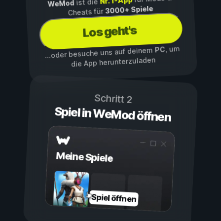
Nr. 1-App
ist die
WeMod
3000+ Spiele
Cheats für
Los geht's
, um
PC
...oder besuche uns auf deinem
die App herunterzuladen
Schritt 2
Spiel in WeMod öffnen
Meine Spiele
Spiel öffnen