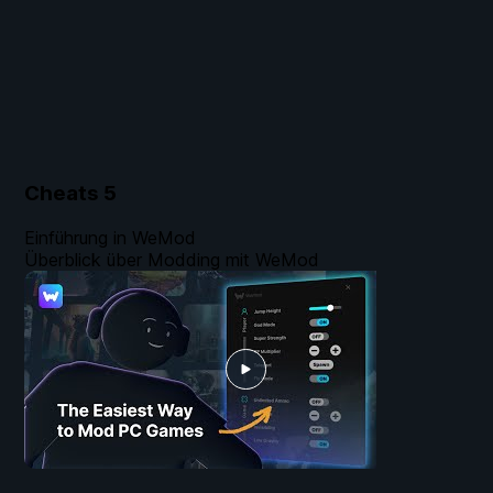
Cheats
5
Einführung in WeMod
Überblick über Modding mit WeMod