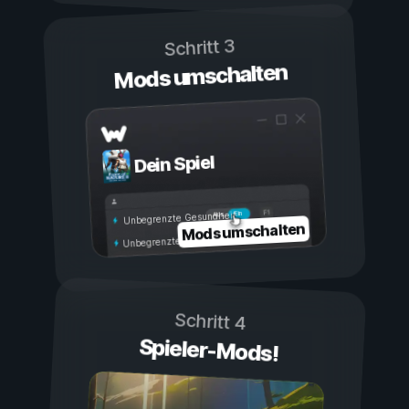
Schritt 3
Mods umschalten
Dein Spiel
Ein
Aus
Unbegrenzte Gesundheit
Mods umschalten
Unbegrenzte Ausdauer
Schritt 4
Spieler-Mods!