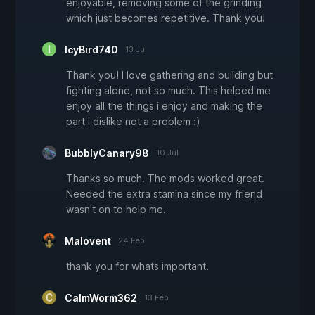
enjoyable, removing some of the grinding
which just becomes repetitive. Thank you!
IcyBird740
13 Jul
Thank you! I love gathering and building but
fighting alone, not so much. This helped me
enjoy all the things i enjoy and making the
part i dislike not a problem :)
BubblyCanary98
10 Jul
Thanks so much. The mods worked great.
Needed the extra stamina since my friend
wasn't on to help me.
Malovent
24 Feb
thank you for whats important.
CalmWorm362
13 Feb