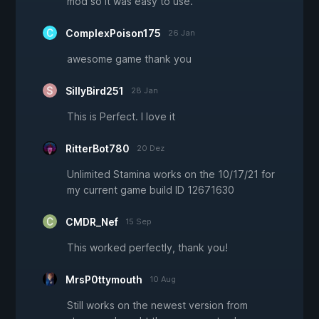
mod so it was easy to use.
ComplexPoison175
26 Jan
awesome game thank you
SillyBird251
28 Jan
This is Perfect. I love it
RitterBot780
20 Dez
Unlimited Stamina works on the 10/17/21 for
my current game build ID 12671630
CMDR_Nef
15 Sep
This worked perfectly, thank you!
MrsP0ttymouth
10 Aug
Still works on the newest version from