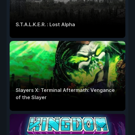
S.T.A.L.K.E.R. : Lost Alpha
Slayers X: Terminal Aftermath: Vengance
of the Slayer