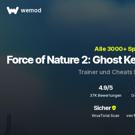
wemod
Alle 3000+ Sp
Force of Nature 2: Ghost K
Trainer und Cheats 
4.9/5
37K Bewertungen
D
Sicher
VirusTotal Scan
von 