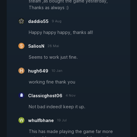
steam ,as bought the game yesterday,
Thanks as always :)
daddio55
9 Aug
Happy happy happy, thanks all!
SaliosN
28 Mai
Seems to work just fine.
hugh649
10 Jan
working fine thank you
Classicghost06
4 Nov
Not bad indeed! keep it up.
whulfbhane
19 Jul
This has made playing the game far more