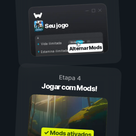
Seu jogo
Ligada
Desligada
Vida ilimitada
Alternar Mods
Estamina ilimitada
Etapa 4
Jogar com Mods!
✓ Mods ativados