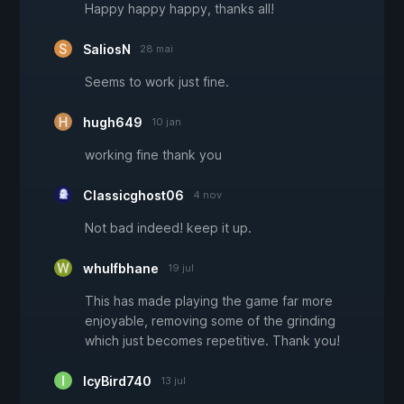
Happy happy happy, thanks all!
SaliosN
28 mai
Seems to work just fine.
hugh649
10 jan
working fine thank you
Classicghost06
4 nov
Not bad indeed! keep it up.
whulfbhane
19 jul
This has made playing the game far more
enjoyable, removing some of the grinding
which just becomes repetitive. Thank you!
IcyBird740
13 jul