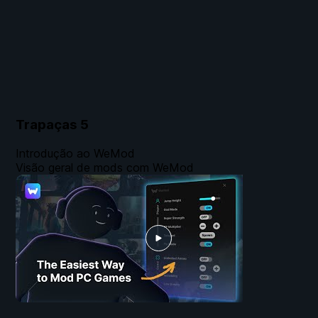
Trapaças
5
Introdução ao WeMod
Visão geral de mods com WeMod