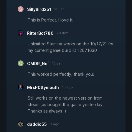
SillyBird251
28 jan
This is Perfect. I love it
RitterBot780
20 dez
Unlimited Stamina works on the 10/17/21 for
my current game build ID 12671630
CMDR_Nef
15 set
This worked perfectly, thank you!
MrsP0ttymouth
10 ago
Still works on the newest version from
steam ,as bought the game yesterday,
Thanks as always :)
daddio55
9 ago