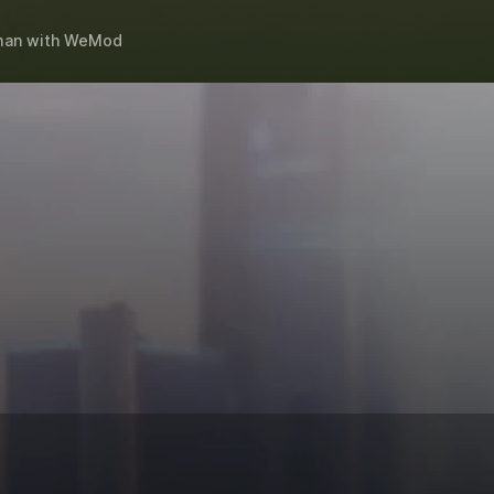
man
with
WeMod