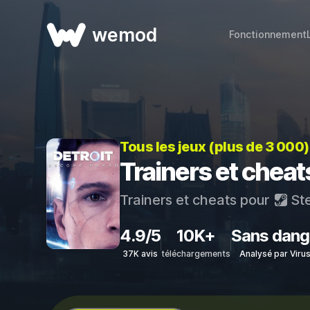
wemod
Fonctionnement
Tous les jeux (plus de 3 000
Trainers et chea
Trainers et cheats pour
St
4.9/5
10K+
Sans dang
37K avis
téléchargements
Analysé par Viru