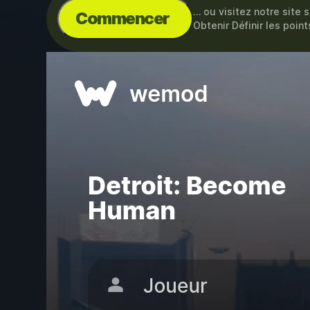
… ou visitez notre site 
Commencer
Obtenir Définir les point