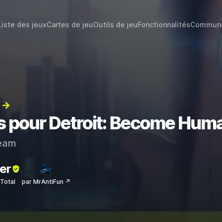
Liste des jeux
Cartes de jeu
Outils de jeu
Fonctionnalités
Commun
) →
ts pour Detroit: Become Hum
eam
er
sTotal
par MrAntiFun ↗