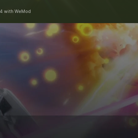
4
with
WeMod