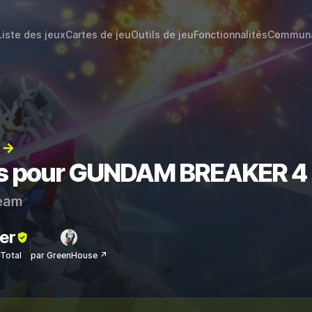
Liste des jeux
Cartes de jeu
Outils de jeu
Fonctionnalités
Commun
) →
ats pour GUNDAM BREAKER 4
eam
er
sTotal
par GreenHouse ↗