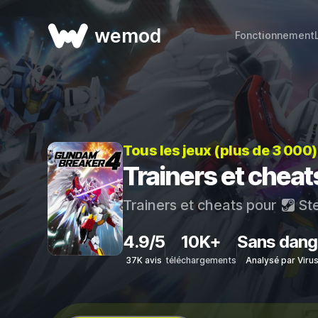
wemod
Fonctionnement
Tous les jeux (plus de 3 000
Trainers et che
Trainers et cheats pour
St
4.9/5
10K+
Sans dang
37K avis
téléchargements
Analysé par Viru