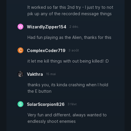
It worked so far this 2nd try - I just try to not
pik up any of the recorded message things
WizardlyZipper154
2 déc.
Had fun playing as the Alien, thanks for this
ComplexCoder719
3 août
it let me kill things with out being killed! :D
Vakthra
15 mai
thanks you, its kinda crashing when I hold
the E button
SolarScorpion826
3 févr.
Very fun and different. always wanted to
endlessly shoot enemies