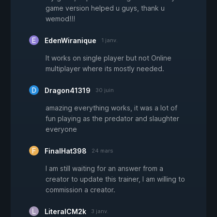
game version helped u guys, thank u
wemod!!!
EdenWiranique
1 janv.
It works on single player but not Online
multiplayer where its mostly needed.
Dragon41319
30 juin
amazing everything works, it was a lot of
fun playing as the predator and slaughter
everyone
FinalHat398
24 mars
I am still waiting for an answer from a
creator to update this trainer, I am willing to
commission a creator.
LiteralCM2k
3 janv.