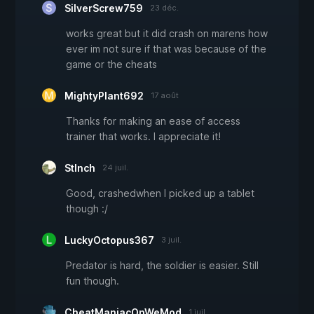
SilverScrew759
23 déc.
works great but it did crash on marens how
ever im not sure if that was because of the
game or the cheats
MightyPlant692
17 août
Thanks for making an ease of access
trainer that works. I appreciate it!
Stlnch
24 juil.
Good, crashedwhen I picked up a tablet
though :/
LuckyOctopus367
3 juil.
Predator is hard, the soldier is easier. Still
fun though.
CheatManiacOnWeMod
1 juil.