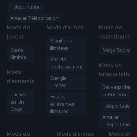
Téléportation
Annuler Téléportation
Mods de
Mods d’armes
Mods de
joueur
statistiques
Munitions
illimitées
Santé
Méga Score
illimitée
Pas de
Mods de
Rechargement
Mods
téléportation
Énergie
d’ennemis
Illimitée
Sauvegarder
Tueries
la Position
Fusées
en Un
éclairantes
Téléportation
Coup
illimitées
Annuler
Téléportation
Mods de
Mods d’armes
Mods de