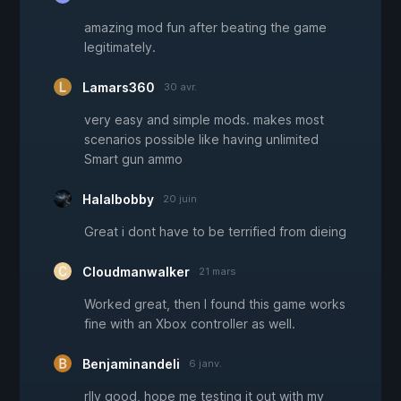
amazing mod fun after beating the game
legitimately.
Lamars360
30 avr.
very easy and simple mods. makes most
scenarios possible like having unlimited
Smart gun ammo
Halalbobby
20 juin
Great i dont have to be terrified from dieing
Cloudmanwalker
21 mars
Worked great, then I found this game works
fine with an Xbox controller as well.
Benjaminandeli
6 janv.
rlly good, hope me testing it out with my