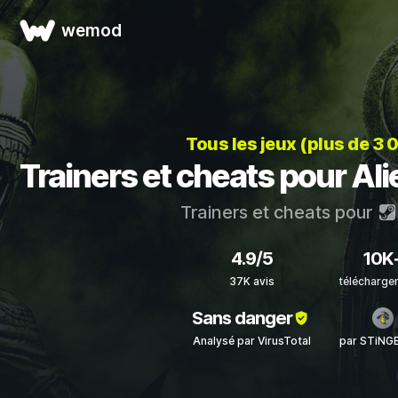
wemod
Tous les jeux (plus de 3 
Trainers et cheats pour Ali
Trainers et cheats pour
4.9/5
10K
37K avis
télécharge
Sans danger
Analysé par VirusTotal
par STiNG