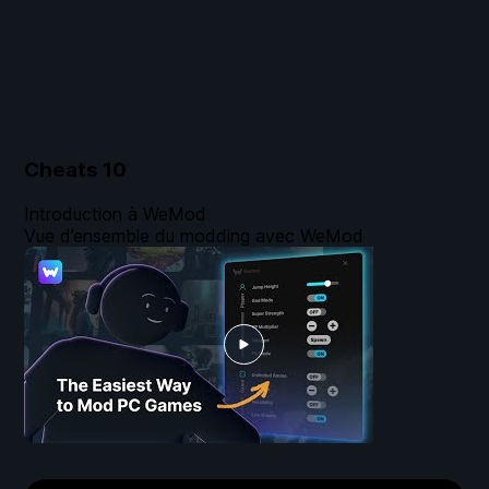
Cheats
10
Introduction à WeMod
Vue d’ensemble du modding avec WeMod