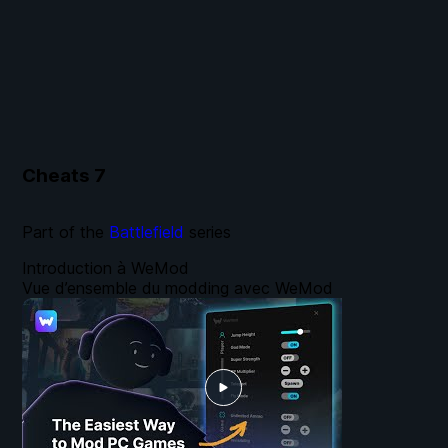
Cheats
7
Part of the
Battlefield
series
Introduction à WeMod
Vue d’ensemble du modding avec WeMod