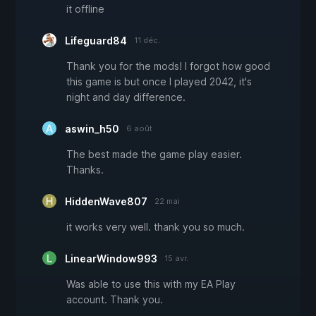
it offline
Lifeguard84
11 déc.
Thank you for the mods! I forgot how good
this game is but once I played 2042, it's
night and day difference.
aswin_h50
6 août
The best made the game play easier.
Thanks.
HiddenWave807
22 mai
it works very well. thank you so much.
LinearWindow993
15 avr.
Was able to use this with my EA Play
account. Thank you.