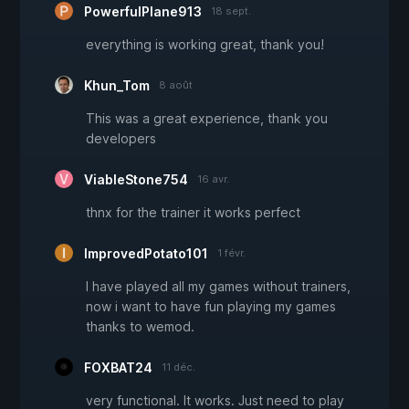
PowerfulPlane913
18 sept.
everything is working great, thank you!
Khun_Tom
8 août
This was a great experience, thank you
developers
ViableStone754
16 avr.
thnx for the trainer it works perfect
ImprovedPotato101
1 févr.
I have played all my games without trainers,
now i want to have fun playing my games
thanks to wemod.
FOXBAT24
11 déc.
very functional. It works. Just need to play