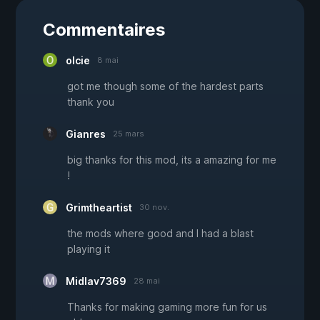
Commentaires
olcie
8 mai
got me though some of the hardest parts
thank you
Gianres
25 mars
big thanks for this mod, its a amazing for me
!
Grimtheartist
30 nov.
the mods where good and I had a blast
playing it
Midlav7369
28 mai
Thanks for making gaming more fun for us