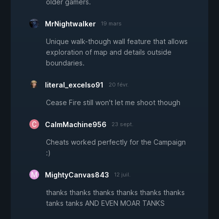
older gamers.
MrNightwalker
19 mars
Unique walk-though wall feature that allows
exploration of map and details outside
boundaries.
literal_excelso91
20 févr.
Cease Fire still won't let me shoot though
CalmMachine956
23 sept.
Cheats worked perfectly for the Campaign
:)
MightyCanvas843
12 juil.
thanks thanks thanks thanks thanks thanks
tanks tanks AND EVEN MOAR TANKS