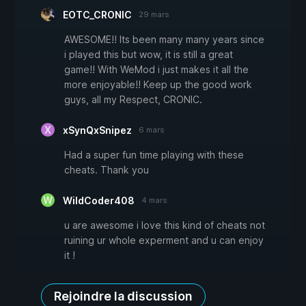
EOTC_CRONIC
29 mars
AWESOME!! Its been many many years since
i played this but wow, it is still a great
game!! With WeMod i just makes it all the
more enjoyable!! Keep up the good work
guys, all my Respect, CRONIC.
xSynQxSnipez
6 mars
Had a super fun time playing with these
cheats. Thank you
WildCoder408
4 mars
u are awesome i love this kind of cheats not
ruining ur whole experment and u can enjoy
it !
Rejoindre la discussion