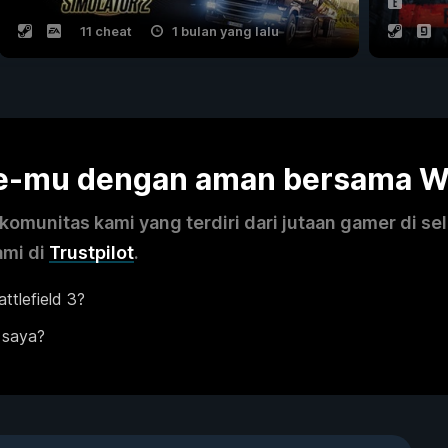
11 cheat
1 bulan yang lalu
me-mu dengan aman bersama 
omunitas kami yang terdiri dari jutaan gamer di se
ami di
Trustpilot
.
tlefield 3?
 saya?