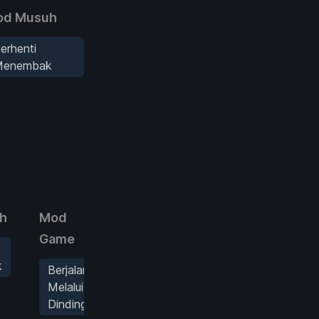
od Musuh
erhenti
Menembak
h
Mod
Game
k
Berjalan
Melalui
Dinding