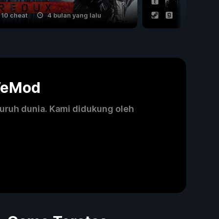
10 cheat
4 bulan yang lalu
40 cheat
WeMod
luruh dunia. Kami didukung oleh