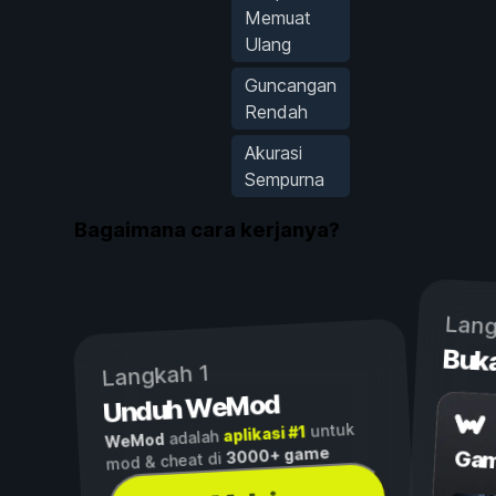
Memuat
Ulang
Guncangan
Rendah
Akurasi
Sempurna
Bagaimana cara kerjanya?
Lang
Buk
Langkah 1
Unduh WeMod
untuk
aplikasi #1
adalah
WeMod
3000+ game
Gam
mod & cheat di