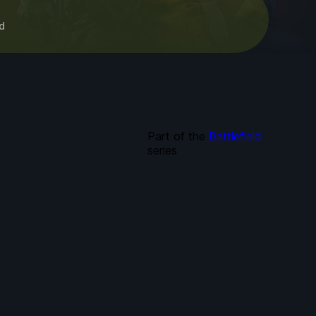
d
Part of the
Battlefield
series