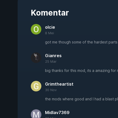
Komentar
olcie
8 Mei
got me though some of the hardest parts
Gianres
25 Mar
big thanks for this mod, its a amazing for 
Grimtheartist
30 Nov
the mods where good and I had a blast pl
Midlav7369