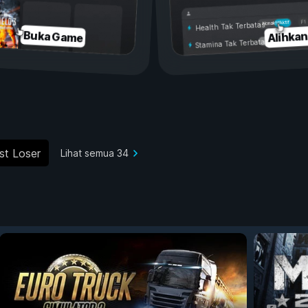
Aktif
Nonaktif
Health Tak Terbatas
Alihka
Buka Game
Stamina Tak Terbatas
st Loser
Lihat semua 34