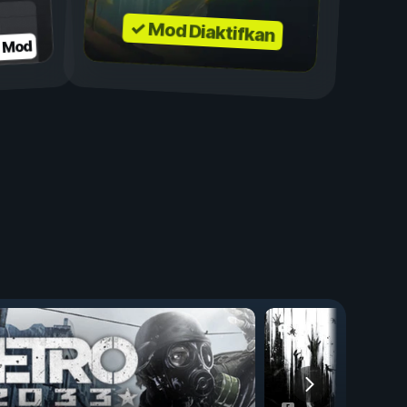
✓ Mod Diaktifkan
n Mod