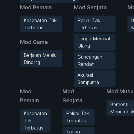
Mod Pemain
Mod Senjata
M
Kesehatan Tak
Peluru Tak
B
Terbatas
Terbatas
Tanpa Memuat
Mod Game
Ulang
Berjalan Melalui
Guncangan
Dinding
Rendah
Akurasi
Sempurna
Mod
Mod
Mod Musu
Pemain
Senjata
Berhenti
Menemba
Kesehatan
Peluru Tak
Tak
Terbatas
Terbatas
Tanpa