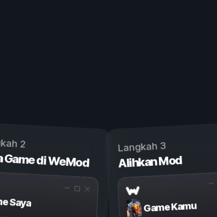
kah 2
Langkah 3
a Game di WeMod
Alihkan Mod
e Saya
Game Kamu