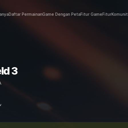
janya
Daftar Permainan
Game Dengan Peta
Fitur Game
Fitur
Komunit
eld 3
A
v