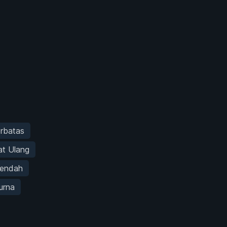
erbatas
t Ulang
Rendah
urna