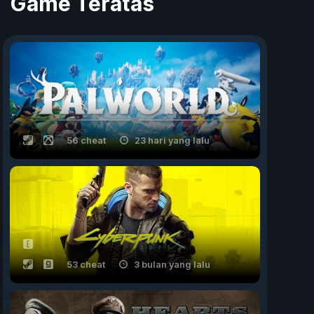
Game Teratas
56 cheat
23 hari yang lalu
53 cheat
3 bulan yang lalu