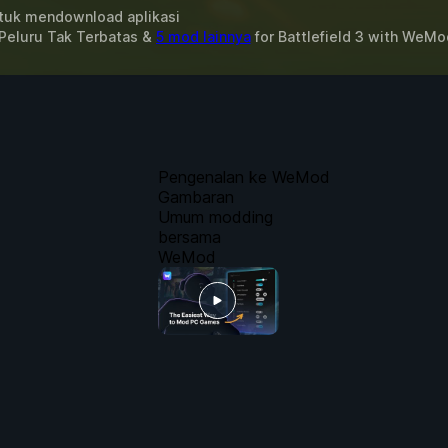
uk mendownload aplikasi
Peluru Tak Terbatas &
5 mod lainnya
for
Battlefield 3
with
WeMo
Pengenalan ke WeMod
Gambaran
Umum modding
bersama
WeMod