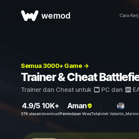
wemod
Cara Ker
Semua 3000+ Game →
Trainer & Cheat Battlefi
Trainer dan Cheat untuk
PC
dan
E
4.9/5
10K+
Aman
37K ulasan
download
Pemindaian VirusTotal
oleh Valentin_Marino