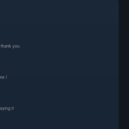
 thank you
me !
aying it