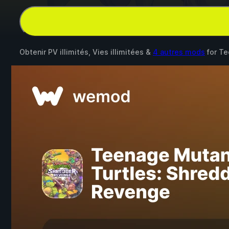
Obtenir PV illimités, Vies illimitées &
4 autres mods
for
Te