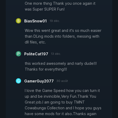
One more thing Thank you once again it
was Super SUPER Fun!
BiasSnow01
19 déc.
Wow this went great and it's so much easier
than DLing mods into folders, messing with
dll files, etc.
PoliteCat197
13 déc.
this worked awesomely and narly dude!!!
Thanks for everything!!!
GamerGuy2077
30 août
I love the Game Speed how you can turn it
up and be invincible,Very Fun.Thank You
Great job.I am going to buy TMNT
Cowabunga Collection and I hope you guys
have some mods for it also.Thanks again