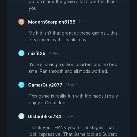
option made the game a lot more fun, thank
you.
ModernScorpion6188
2 mai
My kid isn't that great at these games... this
lets him enjoy it. Thanks guys
mizfit26
17 déc.
It's like having a million quarters and no bed
time. Ran smooth and all mods worked.
GamerGuy2077
28 août
This game is really fun with the mods.I really
enjoy it.Great Job!
DistantBike734
30 avr.
Thank you THANK you for 16 stages That
look impressive. That Game looked Superb!