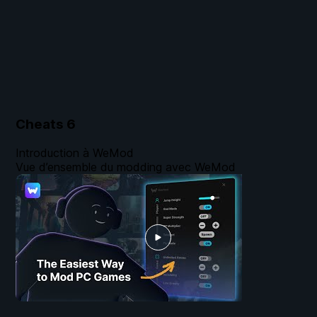
Cheats
6
Introduction à WeMod
Vue d’ensemble du modding avec WeMod