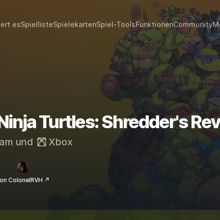
iert es
Spielliste
Spielekarten
Spiel-Tools
Funktionen
Community
M
inja Turtles: Shredder's Re
eam
und
Xbox
on ColonelRVH ↗