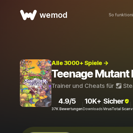
wemod
So funktion
Alle 3000+ Spiele →
Teenage Mutant N
Trainer und Cheats für
St
4.9/5
10K+
Sicher
37K Bewertungen
Downloads
VirusTotal Scan
v