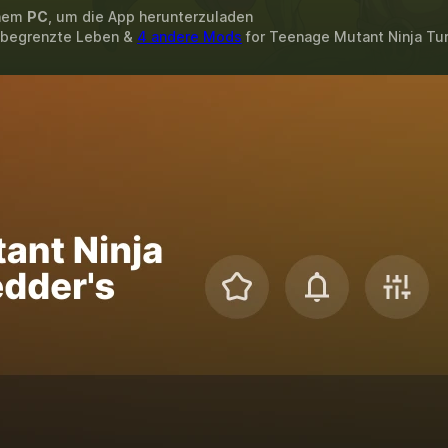
inem
PC
, um die App herunterzuladen
Unbegrenzte Leben &
4 andere Mods
for
Teenage Mutant Ninja Tur