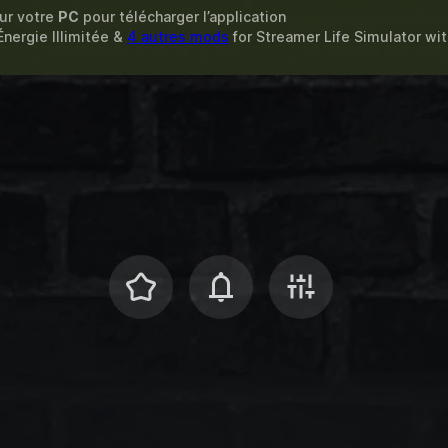
sur votre
PC
pour télécharger l’application
Énergie Illimitée &
4 autres mods
for
Streamer Life Simulator
wi