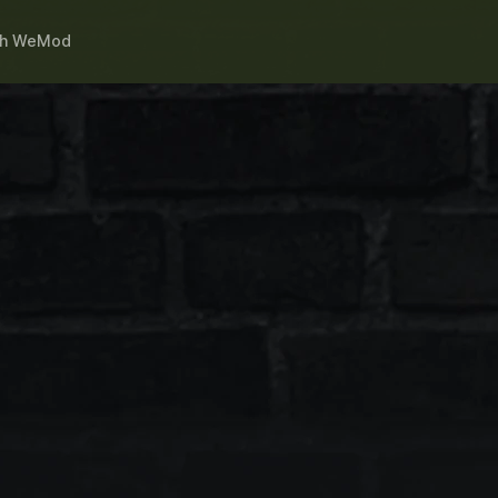
th
WeMod