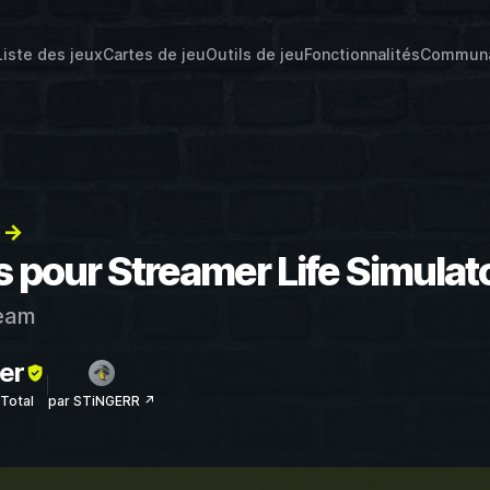
Liste des jeux
Cartes de jeu
Outils de jeu
Fonctionnalités
Commun
) →
s pour Streamer Life Simulat
eam
er
sTotal
par STiNGERR ↗