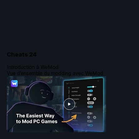
Cheats
24
Introduction à WeMod
Vue d’ensemble du modding avec WeMod