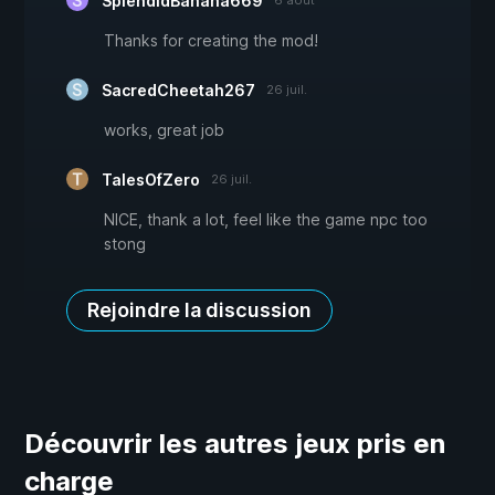
SplendidBanana669
6 août
Thanks for creating the mod!
SacredCheetah267
26 juil.
works, great job
TalesOfZero
26 juil.
NICE, thank a lot, feel like the game npc too
stong
Rejoindre la discussion
Découvrir les autres jeux pris en
charge