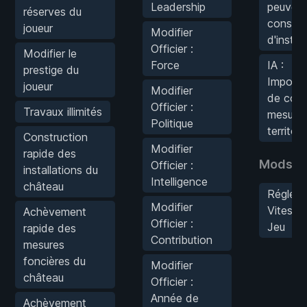
Leadership
peuvent
réserves du
construi
joueur
Modifier
d'instal
Officier :
Modifier le
Force
IA :
prestige du
Impossi
joueur
Modifier
de comp
Officier :
Travaux illimités
mesure
Politique
territor.
Construction
Modifier
rapide des
Mods de
Officier :
installations du
Intelligence
château
Régler l
Modifier
Vitesse
Achèvement
Officier :
Jeu
rapide des
Contribution
mesures
foncières du
Modifier
château
Officier :
Année de
Achèvement