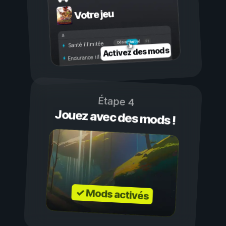
Votre jeu
Activé
Désactivé
Santé illimitée
Activez des mods
Endurance illimitée
Étape 4
Jouez avec des mods !
✓ Mods activés