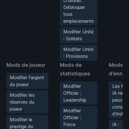
Château :
Débloquer
tous
emplacements
Modifier Unité
: Soldats
Modifier Unité
: Provisions
Mods de joueur
Mods de
Mods
statistiques
d’ennem
Modifier l'argent
du joueur
Modifier
Les fac
Officier :
IA ne
Modifier les
Leadership
peuvent
réserves du
construi
joueur
Modifier
d'instal
Officier :
Modifier le
Force
IA :
prestige du