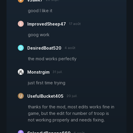
good I like it
ImprovedSheep47
17 août
goog work
DesiredBoat520
4 août
the mod works perfectly
Monstrgim
31 juil.
just first time trying
UsefulBucket405
20 juil.
thanks for the mod, most edits works fine in
game, but the edit for number of troop is
not working properly and needs fixing.