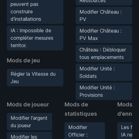
Ressources
peuvent pas
construire
Modifier Château :
d'installations
PV
IA : Impossible de
Modifier Château :
compléter mesures
PV Max
territor.
Château : Débloquer
tous emplacements
Mods de jeu
Modifier Unité :
Régler la Vitesse du
Soldats
Jeu
Modifier Unité :
Provisions
Mods de joueur
Mods de
Mods
statistiques
d’ennem
Modifier l'argent
du joueur
Modifier
Les fac
Officier :
IA ne
Modifier les