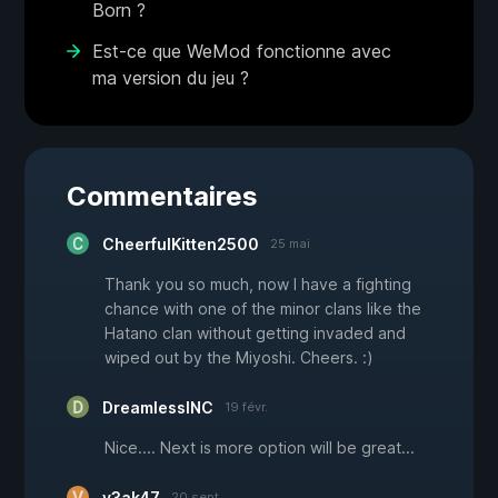
Born ?
Est-ce que WeMod fonctionne avec
ma version du jeu ?
Commentaires
CheerfulKitten2500
25 mai
Thank you so much, now I have a fighting
chance with one of the minor clans like the
Hatano clan without getting invaded and
wiped out by the Miyoshi. Cheers. :)
DreamlessINC
19 févr.
Nice.... Next is more option will be great...
v3ak47
20 sept.