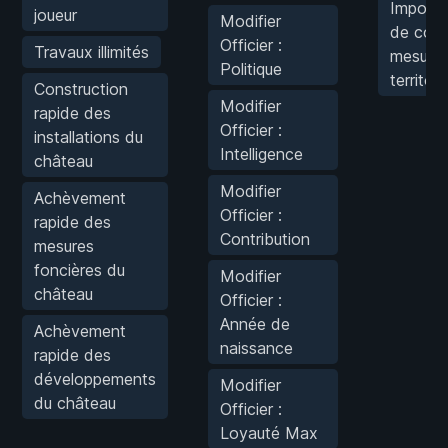
Impossi
joueur
Modifier
de comp
Officier :
Travaux illimités
mesure
Politique
territor.
Construction
Modifier
rapide des
Officier :
installations du
Intelligence
château
Modifier
Achèvement
Officier :
rapide des
Contribution
mesures
foncières du
Modifier
château
Officier :
Année de
Achèvement
naissance
rapide des
développements
Modifier
du château
Officier :
Loyauté Max