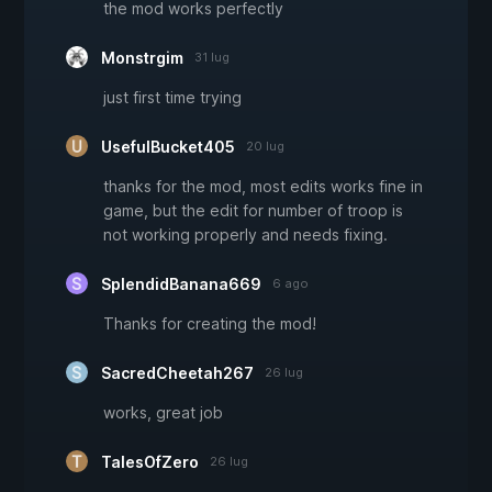
the mod works perfectly
Monstrgim
31 lug
just first time trying
UsefulBucket405
20 lug
thanks for the mod, most edits works fine in
game, but the edit for number of troop is
not working properly and needs fixing.
SplendidBanana669
6 ago
Thanks for creating the mod!
SacredCheetah267
26 lug
works, great job
TalesOfZero
26 lug