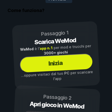
Come funziona?
Passaggio 1
Scarica WeMod
per mod e trucchi per
app n. 1
è l'
WeMod
3000+ giochi
Inizia
per scaricare
PC
...oppure visitaci dal tuo
l'app
Passaggio 2
Apri gioco in WeMod