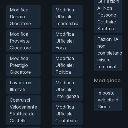
Le Fazioni
AI Non
Modifica
Modifica
Possono
Denaro
Ufficiale:
Costruire
Giocatore
Leadership
Strutture
Modifica
Modifica
Fazioni IA
Provviste
Ufficiale:
non
Giocatore
Forza
completano
Modifica
Modifica
misure
Prestigio
Ufficiale:
territoriali
Giocatore
Politica
Mod gioco
Lavoratori
Modifica
Illimitati
Ufficiale:
Imposta
Intelligenza
Velocità di
Costruisci
Gioco
Velocemente
Modifica
Strutture del
Ufficiale:
Castello
Contributo