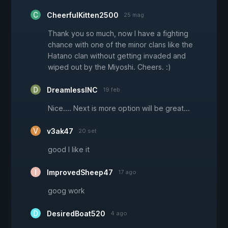
CheerfulKitten2500
25 mag
Thank you so much, now I have a fighting
chance with one of the minor clans like the
Hatano clan without getting invaded and
wiped out by the Miyoshi. Cheers. :)
DreamlessINC
19 feb
Nice.... Next is more option will be great...
v3ak47
20 set
good I like it
ImprovedSheep47
17 ago
goog work
DesiredBoat520
4 ago