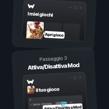
I miei giochi
Apri gioco
Passaggio 3
Attiva/Disattiva Mod
Il tuo gioco
Attivo
Disattivo
Salute illimitata
Attiva/Disattiva Mod