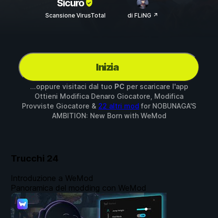
Sicuro
Scansione VirusTotal
di FLiNG ↗
Inizia
...oppure visitaci dal tuo
PC
per scaricare l'app
Ottieni Modifica Denaro Giocatore, Modifica
Provviste Giocatore &
22 altri mod
for
NOBUNAGA'S
AMBITION: New Born
with
WeMod
Trucchi
24
Introduzione a WeMod
Panoramica del modding con WeMod