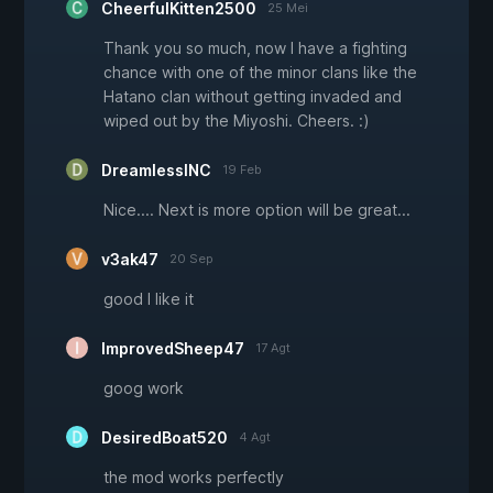
CheerfulKitten2500
25 Mei
Thank you so much, now I have a fighting
chance with one of the minor clans like the
Hatano clan without getting invaded and
wiped out by the Miyoshi. Cheers. :)
DreamlessINC
19 Feb
Nice.... Next is more option will be great...
v3ak47
20 Sep
good I like it
ImprovedSheep47
17 Agt
goog work
DesiredBoat520
4 Agt
the mod works perfectly