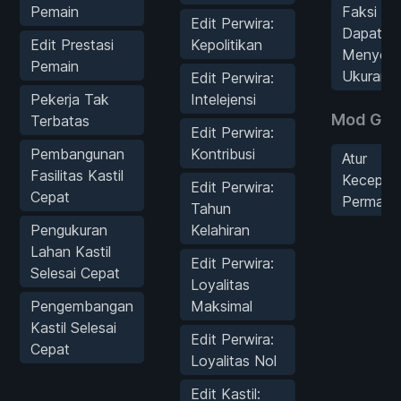
Pemain
Faksi AI
Edit Perwira:
Dapat
Edit Prestasi
Kepolitikan
Menyele
Pemain
Ukuran 
Edit Perwira:
Pekerja Tak
Intelejensi
Mod Ga
Terbatas
Edit Perwira:
Pembangunan
Kontribusi
Atur
Fasilitas Kastil
Kecepat
Edit Perwira:
Cepat
Permain
Tahun
Pengukuran
Kelahiran
Lahan Kastil
Edit Perwira:
Selesai Cepat
Loyalitas
Pengembangan
Maksimal
Kastil Selesai
Edit Perwira:
Cepat
Loyalitas Nol
Edit Kastil: