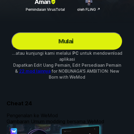
Aman
Pemindaian VirusTotal
oleh FLiNG ↗
Mulai
...atau kunjungi kami melalui
PC
untuk mendownload
aplikasi
Dapatkan Edit Uang Pemain, Edit Persediaan Pemain
&
22 mod lainnya
for
NOBUNAGA'S AMBITION: New
Born
with
WeMod
Cheat
24
Pengenalan ke WeMod
Gambaran Umum modding bersama WeMod