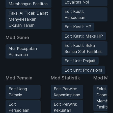
Loyalitas Nol
Membangun Fasilitas
Edit Kastil:
Faksi AI Tidak Dapat
Persediaan
Menyelesaikan
Ukuran Tanah
Edit Kastil: HP
Edit Kastil: Maks HP
Mod Game
Edit Kastil: Buka
Atur Kecepatan
Semua Slot Fasilitas
Permainan
Edit Unit: Prajurit
Edit Unit: Provisions
Mod Pemain
Mod Statistik
Mod Mu
Edit Uang
Edit Perwira:
Faksi AI
Pemain
Kepemimpinan
Dapat
Memban
Edit
Edit Perwira:
Fasilitas
Persediaan
Kekuatan