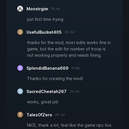
Monstrgim
31 Jul
just first time trying
UsefulBucket405
20 Jul
thanks for the mod, most edits works fine in
game, but the edit for number of troop is
not working properly and needs fixing.
SplendidBanana669
6 Agt
Thanks for creating the mod!
SacredCheetah267
26 Jul
works, great job
TalesOfZero
26 Jul
NICE, thank a lot, feel like the game npc too