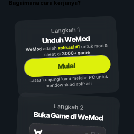
Bagaimana cara kerjanya?
Langkah 1
Unduh WeMod
untuk mod &
aplikasi #1
adalah
WeMod
3000+ game
cheat di
Mulai
untuk
PC
...atau kunjungi kami melalui
mendownload aplikasi
Langkah 2
Buka Game di WeMod