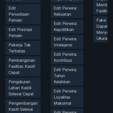
Memban
Edit
Edit Perwira:
Fasilitas
Persediaan
Kekuatan
Pemain
Faksi AI
Edit Perwira:
Dapat
Edit Prestasi
Kepolitikan
Menyele
Pemain
Ukuran 
Edit Perwira:
Pekerja Tak
Intelejensi
Terbatas
Edit Perwira:
Pembangunan
Kontribusi
Fasilitas Kastil
Edit Perwira:
Cepat
Tahun
Pengukuran
Kelahiran
Lahan Kastil
Edit Perwira:
Selesai Cepat
Loyalitas
Pengembangan
Maksimal
Kastil Selesai
Edit Perwira: