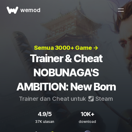
wemod
Semua 3000+ Game →
Trainer & Cheat
NOBUNAGA'S
AMBITION: New Born
Trainer dan Cheat untuk
Steam
4.9/5
10K+
37K ulasan
download