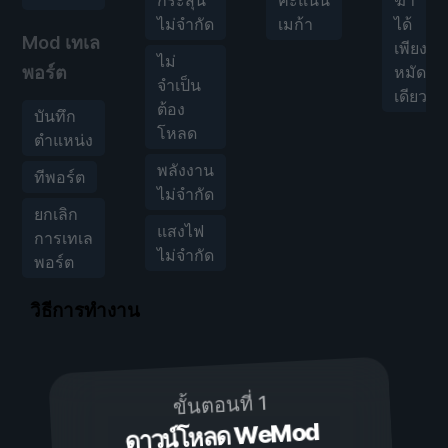
ไม่จำกัด
เมก้า
ได้
Mod เทเล
เพียง
ไม่
พอร์ต
หมัด
จำเป็น
เดียว
ต้อง
บันทึก
โหลด
ตำแหน่ง
พลังงาน
ทีพอร์ต
ไม่จำกัด
ยกเลิก
แสงไฟ
การเทเล
ไม่จำกัด
พอร์ต
วิธีการทำงาน
ขั้นตอนที่ 1
ดาวน์โหลด WeMod