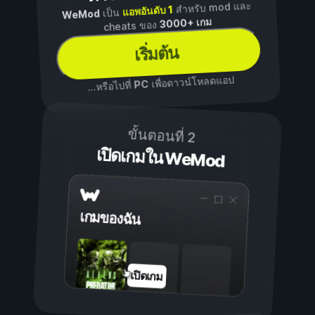
สำหรับ mod และ
แอพอันดับ 1
เป็น
WeMod
3000+ เกม
cheats ของ
เริ่มต้น
เพื่อดาวน์โหลดแอป
PC
...หรือไปที่
ขั้นตอนที่ 2
เปิดเกมใน WeMod
เกมของฉัน
เปิดเกม