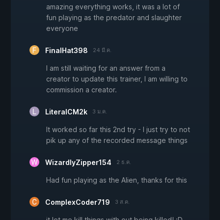
amazing everything works, it was a lot of
fun playing as the predator and slaughter
everyone
FinalHat398
24 มี.ค.
I am still waiting for an answer from a
creator to update this trainer, I am willing to
commission a creator.
LiteralCM2k
3 ม.ค.
It worked so far this 2nd try - I just try to not
pik up any of the recorded message things
WizardlyZipper154
2 ธ.ค.
Had fun playing as the Alien, thanks for this
ComplexCoder719
3 ส.ค.
it let me kill things with out being killed! :D