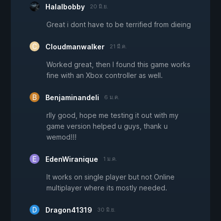
Halalbobby
20 มิ.ย.
Great i dont have to be terrified from dieing
Cloudmanwalker
21 มี.ค.
Worked great, then I found this game works
fine with an Xbox controller as well.
Benjaminandeli
6 ม.ค.
rlly good, hope me testing it out with my
game version helped u guys, thank u
wemod!!!
EdenWiranique
1 ม.ค.
It works on single player but not Online
multiplayer where its mostly needed.
Dragon41319
30 มิ.ย.