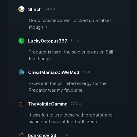
Stlnch
24 ก.ค.
Good, crashedwhen I picked up a tablet
though :/
LuckyOctopus367
3 ก.ค.
Predator is hard, the soldier is easier. Still
fun though.
CheatManiacOnWeMod
1 ก.ค.
Excellent, the unlimited energy for the
Predator was my favourite.
TheVolitileGaming
27 มี.ค.
It was fun to use these with predator and
marine but havent tried with zeno
bonkchoy_33
5 มี.ค.