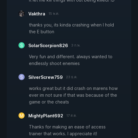
Vakthra
15 พ.ค.
thanks you, its kinda crashing when I hold
the E button
SolarScorpion826
3 ก.พ.
Very fun and different. always wanted to
endlessly shoot enemies
SilverScrew759
23 ธ.ค.
works great but it did crash on marens how
ever im not sure if that was because of the
game or the cheats
MightyPlant692
17 ส.ค.
Thanks for making an ease of access
trainer that works. I appreciate it!