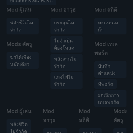
ยกเลิกการเทเลพอร์ต
Mod ผู้เล่น
Mod อาวุธ
Mod สถิติ
พลังชีวิตไม่
กระสุนไม่
คะแนนเม
จำกัด
จำกัด
ก้า
ไม่จำเป็น
Mods ศัตรู
Mod เทเล
ต้องโหลด
พอร์ต
ฆ่าได้เพียง
พลังงานไม่
หมัดเดียว
จำกัด
บันทึก
ตำแหน่ง
แสงไฟไม่
จำกัด
ทีพอร์ต
ยกเลิกการ
เทเลพอร์ต
Mod ผู้เล่น
Mod
Mod
Mods
อาวุธ
สถิติ
ศัตรู
พลังชีวิต
ไม่จำกัด
กระสุน
คะแนน
ฆ่า