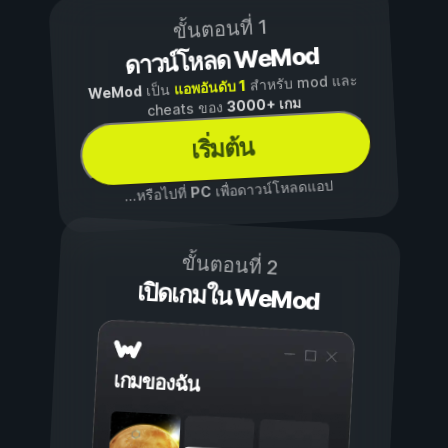
ขั้นตอนที่ 1
ดาวน์โหลด WeMod
สำหรับ mod และ
แอพอันดับ 1
เป็น
WeMod
3000+ เกม
cheats ของ
เริ่มต้น
เพื่อดาวน์โหลดแอป
PC
...หรือไปที่
ขั้นตอนที่ 2
เปิดเกมใน WeMod
เกมของฉัน