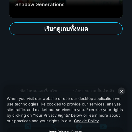
Shadow Generations
เรียกดูเกมทั้งหมด
ข้อกำหนดและเงื่อนไข
นโยบายความเป็นส่วนตัว
When you visit our website or use our desktop application we
สนับสนุน
use technologies like cookies to provide our services, analyze
site traffic, and market our services to you. Exercise your rights
by clicking on ‘Your Privacy Rights’ below or learn more about
our practices and your rights in our
Cookie Policy
Your Privacy Rights