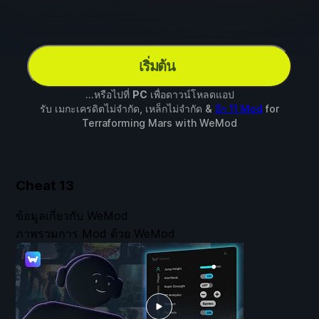
เริ่มต้น
...หรือไปที่
PC
เพื่อดาวน์โหลดแอป
รับ เมกะเครดิตไม่จำกัด, เหล็กไม่จำกัด &
อีก 11 Mod
for
Terraforming Mars
with
WeMod
Cheat
13
ข้อมูลเกี่ยวกับ WeMod
ภาพรวมการ Mod ด้วย WeMod