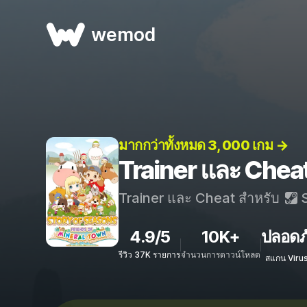
wemod
มากกว่าทั้งหมด 3, 000 เกม →
Trainer และ Chea
Trainer และ Cheat สำหรับ
S
4.9/5
10K+
ปลอดภ
รีวิว 37K รายการ
จำนวนการดาวน์โหลด
สแกน Viru