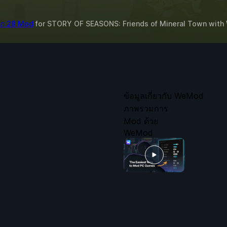
ีก 28 Mod
for
STORY OF SEASONS: Friends of Mineral Town
with
ข้อมูลเกี่ยวกับ WeMod
ภาพรวมการ
Mod ด้วย
WeMod