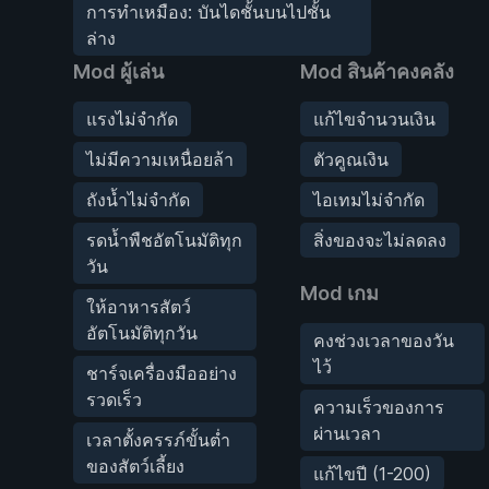
การทำเหมือง: บันไดชั้นบนไปชั้น
ล่าง
Mod ผู้เล่น
Mod สินค้าคงคลัง
แรงไม่จำกัด
แก้ไขจำนวนเงิน
ไม่มีความเหนื่อยล้า
ตัวคูณเงิน
ถังน้ำไม่จำกัด
ไอเทมไม่จำกัด
รดน้ำพืชอัตโนมัติทุก
สิ่งของจะไม่ลดลง
วัน
Mod เกม
ให้อาหารสัตว์
อัตโนมัติทุกวัน
คงช่วงเวลาของวัน
ไว้
ชาร์จเครื่องมืออย่าง
รวดเร็ว
ความเร็วของการ
ผ่านเวลา
เวลาตั้งครรภ์ขั้นต่ำ
ของสัตว์เลี้ยง
แก้ไขปี (1-200)