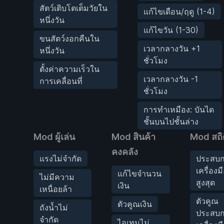
สัตว์เติบโตเต็มวัยใน
แก้ไขเดือน/ฤดู (1-4)
หนึ่งวัน
แก้ไขวัน (1-30)
ขนสัตว์งอกคืนใน
เวลากลางวัน +1
หนึ่งวัน
ชั่วโมง
ตั้งค่าความเร็วใน
เวลากลางวัน -1
การเคลื่อนที่
ชั่วโมง
การทำเหมือง: บันได
ชั้นบนไปชั้นล่าง
Mod ผู้เล่น
Mod สินค้า
Mod สถิต
คงคลัง
แรงไม่จำกัด
ประสบก
เครื่องม
แก้ไขจำนวน
ไม่มีความ
สูงสุด
เงิน
เหนื่อยล้า
ตัวคูณ
ตัวคูณเงิน
ถังน้ำไม่
ประสบก
จำกัด
ไอเทมไม่