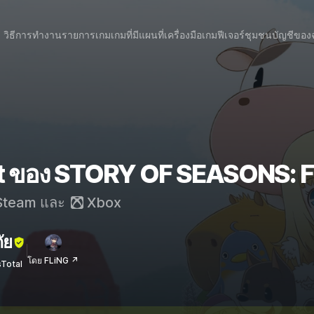
วิธีการทำงาน
รายการเกม
เกมที่มีแผนที่
เครื่องมือเกม
ฟีเจอร์
ชุมชน
บัญชีของ
t ของ STORY OF SEASONS: Fr
team
และ
Xbox
ัย
โดย FLiNG ↗
sTotal