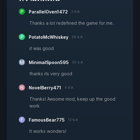
ParallelOven1472
3 ส.ค.
Thanks a lot redefined the game for me.
PotatoMcWhiskey
26 ม.ค.
it was good
MinimalSpoon595
30 ธ.ค.
thanks its very good
NovelBerry471
4 ส.ค.
Thanks! Awsome mod, keep up the good
work
FamousBear775
13 พ.ค.
It works wonders!