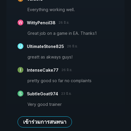
Everything working well.
WittyPencil38
28 มิ.ย.
Great job on a game in EA. Thanks1
UltimateStone825
28 มิ.ย.
greatt as akways guys!
IntenseCake77
26 มิ.ย.
pretty good so far no complaints
SubtleGoat974
23 มิ.ย.
Very good trainer
เข้าร่วมการสนทนา