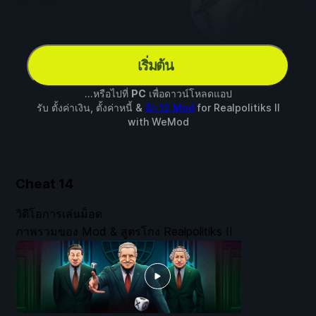
เริ่มต้น
...หรือไปที่
PC
เพื่อดาวน์โหลดแอป
รับ ตั้งค่าเงิน, ตั้งค่าหนี้ &
อีก 12 Mod
for
Realpolitiks II
with
WeMod
Cheat
14
วิดีโอการเล่นม็อด
ภาพรวมของ Mod & สูตรโกง Realpolitiks II