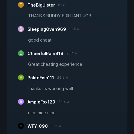
TheBigUlster
8 เม.ย.
THANKS BUDDY BRILLIANT JOB
SleepingOven969
13 มี.ค.
good cheat!
CheerfulRain919
23 ก.พ.
Great cheating experience
PoliteFish111
28 ธ.ค.
thanks its working well
AmpleFox129
24 ธ.ค.
nice nice nice
WFY_090
19 ธ.ค.