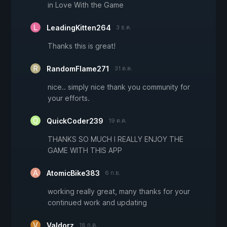
in Love With the Game
LeadingKitten264
3 ธ.ค.
Thanks this is great!
RandomFlame271
31 ต.ค.
nice.. simply nice thank you community for
your efforts.
QuickCoder239
19 ต.ค.
THANKS SO MUCH I REALLY ENJOY THE
GAME WITH THIS APP
AtomicBike383
6 ก.ย.
working really great, many thanks for your
continued work and updating
Valdorz
18 ก.ค.