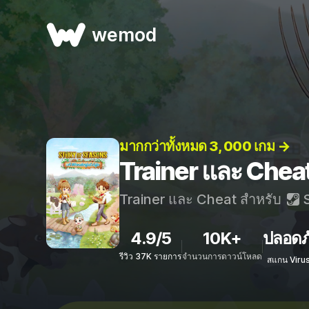
wemod
มากกว่าทั้งหมด 3, 000 เกม →
Trainer และ Che
Trainer และ Cheat สำหรับ
S
4.9/5
10K+
ปลอดภ
รีวิว 37K รายการ
จำนวนการดาวน์โหลด
สแกน Viru