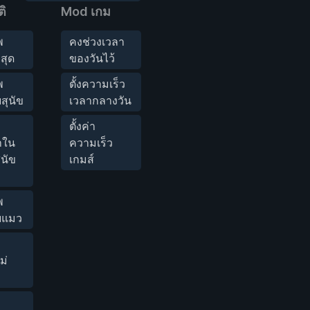
ิ
Mod เกม
พ
คงช่วงเวลา
สุด
ของวันไว้
พ
ตั้งความเร็ว
บสุนัข
เวลากลางวัน
ตั้งค่า
าใน
ความเร็ว
ุนัข
เกมส์
พ
ับแมว
ม่