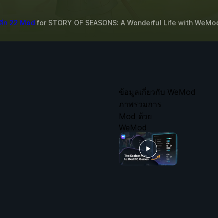
อีก 22 Mod
for
STORY OF SEASONS: A Wonderful Life
with
WeMo
ข้อมูลเกี่ยวกับ WeMod
ภาพรวมการ
Mod ด้วย
WeMod