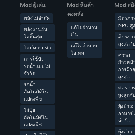
Mod ผู้เล่น
Mod สินค้า
Mod สถิต
คงคลัง
พลังไม่จำกัด
มิตรภา
NPC สูง
แก้ไขจำนวน
พลังงานอัน
เงิน
ไม่สิ้นสุด
มิตรภา
สูงสุดกั
แก้ไขจำนวน
ไม่มีความหิว
ไอเทม
ความ
การใช้บัว
ก้าวหน้
รดน้ำแบบไม่
การฝึกส
จำกัด
สูงสุด
รดน้ำ
มิตรภา
อัตโนมัติใน
สูงสุดก
แปลงพืช
ยุ้งข้าว:
ใส่ปุ๋ย
อาหารไ
อัตโนมัติใน
จำกัด
แปลงพืช
ยุ้งข้าว: