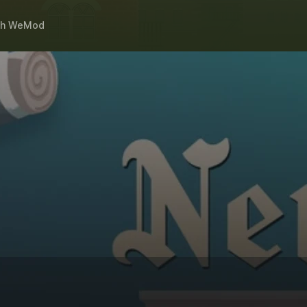
th
WeMod