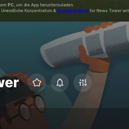
inem
PC
, um die App herunterzuladen
, Unendliche Konzentration &
15 andere Mods
for
News Tower
wi