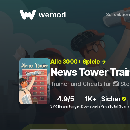
wemod
So funktion
Alle 3000+ Spiele →
News Tower Trai
Trainer und Cheats für
St
4.9/5
1K+
Sicher
37K Bewertungen
Downloads
VirusTotal Scan
v