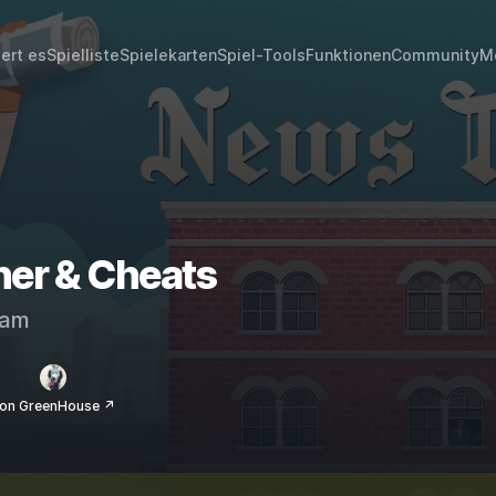
iert es
Spielliste
Spielekarten
Spiel-Tools
Funktionen
Community
M
ner & Cheats
eam
on GreenHouse ↗