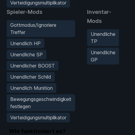
Verteidigungsmultiplikator
Spieler-Mods
Inventar-
F
Mods
Gottmodus/Ignoriere
Treffer
Unendliche
TP
Unendlich HP
Unendliche
Unendliche SP
GP
Unendlicher BOOST
Unendlicher Schild
Unendlich Munition
Bewegungsgeschwindigkeit
festlegen
Verteidigungsmultiplikator
Wie funktioniert es?