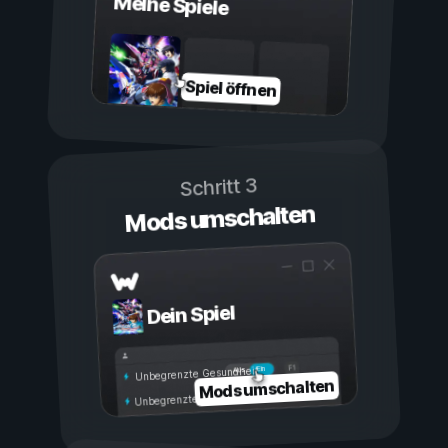
Meine Spiele
Spiel öffnen
Schritt 3
Mods umschalten
Dein Spiel
Ein
Aus
Unbegrenzte Gesundheit
Mods umschalten
Unbegrenzte Ausdauer