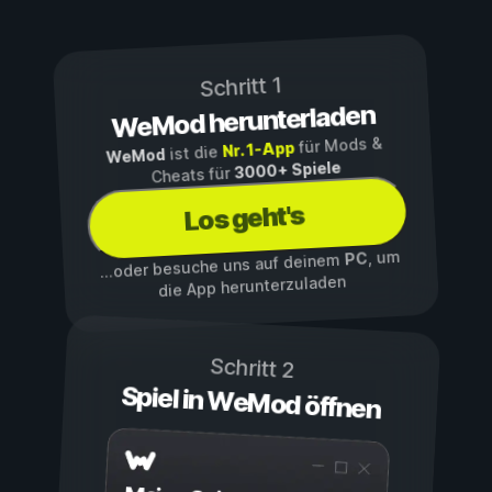
Schritt 1
WeMod herunterladen
für Mods &
Nr. 1-App
ist die
WeMod
3000+ Spiele
Cheats für
Los geht's
, um
PC
...oder besuche uns auf deinem
die App herunterzuladen
Schritt 2
Spiel in WeMod öffnen