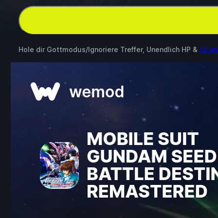
Hole dir Gottmodus/Ignoriere Treffer, Unendlich HP &
14 a