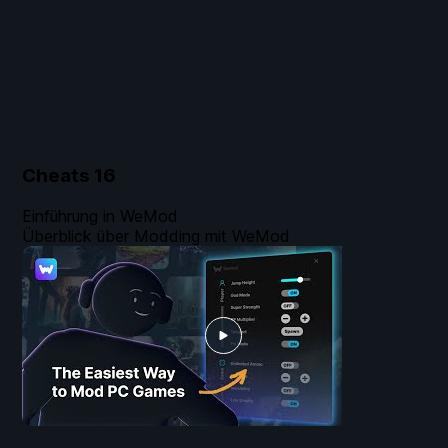
Cheats
16
Einführung in WeMod
Überblick über Modding mit WeMod