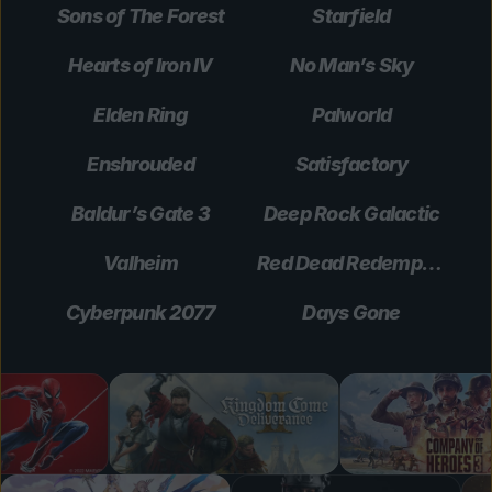
Sons of The Forest
Starfield
Hearts of Iron IV
No Man’s Sky
Elden Ring
Palworld
Enshrouded
Satisfactory
Baldur’s Gate 3
Deep Rock Galactic
Valheim
Red Dead Redemption 2
Cyberpunk 2077
Days Gone