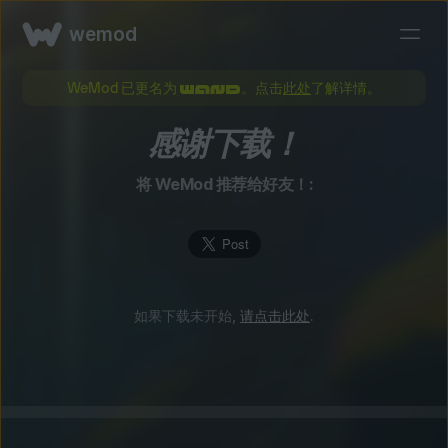
wemod
WeMod 已更名为
。点击
此处
了解详情。
感谢下载！
将 WeMod 推荐给好友！:
如果下载未开始,
请点击此处
.