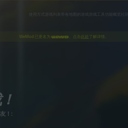
使用方式
游戏列表
带有地图的游戏
游戏工具
功能概览
社
WeMod 已更名为
。点击
此处
了解详情。
载！
友！: