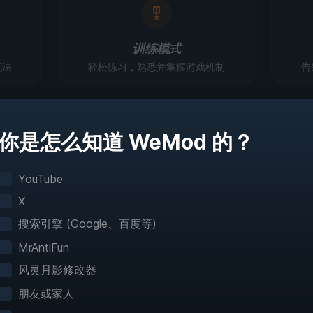
训练模式
玩法
轻松练习，熟悉并掌握游戏机制
告
你是怎么知道 WeMod 的？
真正畅游游戏世界
YouTube
 60 多款游戏提供交互式地图，借助便捷的瞬间移动
X
地图信息，你可以轻松踏上探索之旅！
搜索引擎 (Google、百度等)
MrAntiFun
风灵月影修改器
朋友或家人