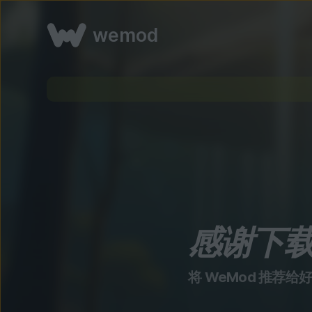
wemod
感谢下
将 WeMod 推荐给好