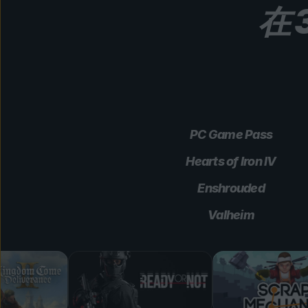
在 
PC Game Pass
Hearts of Iron IV
Enshrouded
Valheim