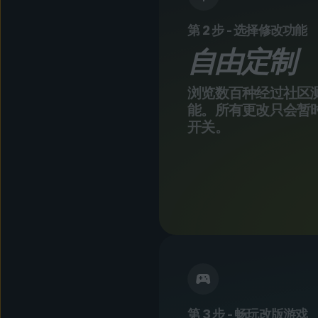
第 2 步 - 选择修改功能
自由定制
浏览数百种经过社区
能。所有更改只会暂
开关。
第 3 步 - 畅玩改版游戏