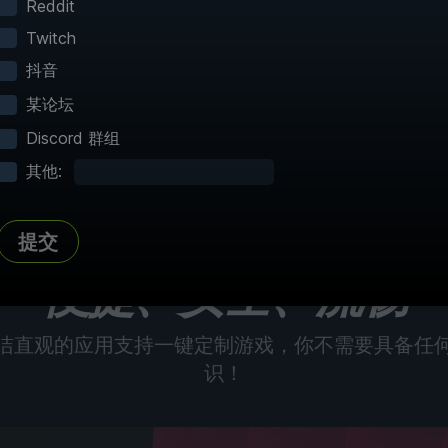
Reddit
Twitch
完整地图
在地图上标记每一个感兴趣点、道具位置
分享
抖音
和秘密地点
某论坛
Discord 群组
其他:
查看全部 150 多张地图
提交
便捷、安全、流畅
洁直观的应用支持一键定制游戏，你不需要具备任
识！