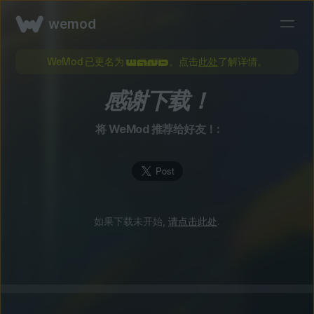
wemod
WeMod 已更名为
。点击
此处
了解详情。
感谢下载！
将 WeMod 推荐给好友！:
如果下载未开始,
请点击此处
.