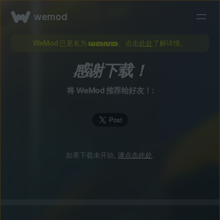
wemod
WeMod 已更名为
。点击
此处
了解详情。
感谢下载！
将 WeMod 推荐给好友！:
如果下载未开始,
请点击此处
.