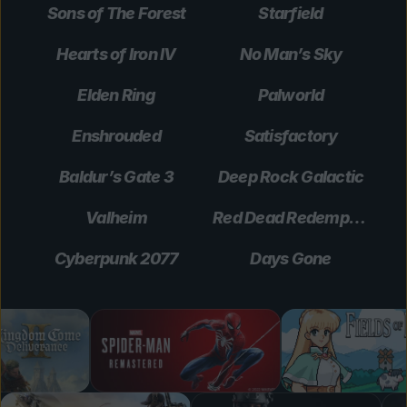
Sons of The Forest
Starfield
Hearts of Iron IV
No Man’s Sky
Elden Ring
Palworld
Enshrouded
Satisfactory
Baldur’s Gate 3
Deep Rock Galactic
Valheim
Red Dead Redemption 2
Cyberpunk 2077
Days Gone