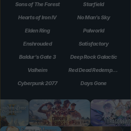
Sons of The Forest
Starfield
Hearts of Iron IV
No Man’s Sky
Elden Ring
Palworld
Enshrouded
Satisfactory
Baldur’s Gate 3
Deep Rock Galactic
Valheim
Red Dead Redemption 2
Cyberpunk 2077
Days Gone