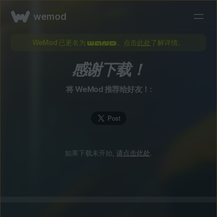
wemod
WeMod 已更名为
。点击
此处
了解详情。
感谢下载！
将 WeMod 推荐给好友！:
如果下载未开始,
请点击此处
.