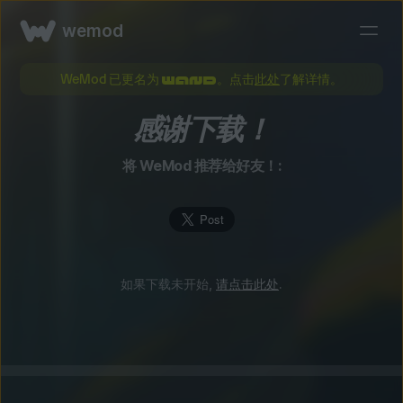
wemod
WeMod 已更名为
。点击
此处
了解详情。
感谢下载！
将 WeMod 推荐给好友！:
如果下载未开始,
请点击此处
.