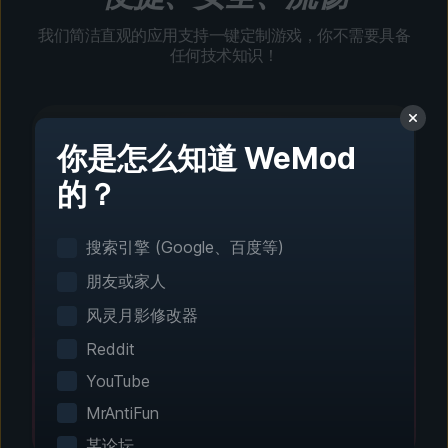
我们简洁直观的应用支持一键定制游戏，你不需要具备
任何技术知识！
你是怎么知道 WeMod
的？
第 1 步 - 下载并安装
一键设置
搜索引擎 (Google、百度等)
智能游戏检测功能可自动识别你已安装的游戏。无
朋友或家人
需手动配置。
风灵月影修改器
Reddit
YouTube
MrAntiFun
某论坛