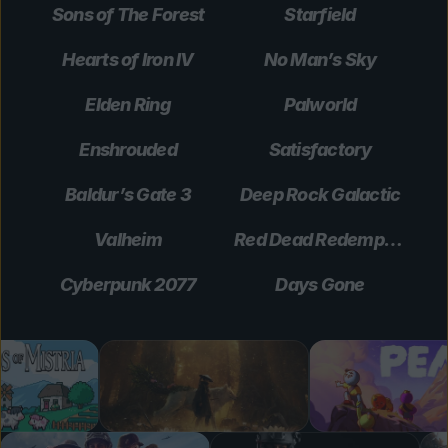
Sons of The Forest
Starfield
Hearts of Iron IV
No Man’s Sky
Elden Ring
Palworld
Enshrouded
Satisfactory
Baldur’s Gate 3
Deep Rock Galactic
Valheim
Red Dead Redemption 2
Cyberpunk 2077
Days Gone