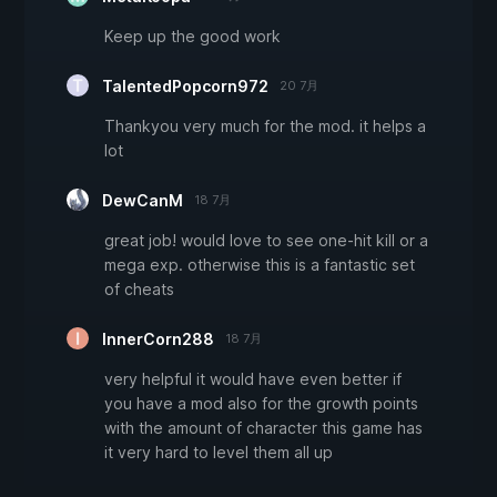
Keep up the good work
TalentedPopcorn972
20 7月
Thankyou very much for the mod. it helps a
lot
DewCanM
18 7月
great job! would love to see one-hit kill or a
mega exp. otherwise this is a fantastic set
of cheats
InnerCorn288
18 7月
very helpful it would have even better if
you have a mod also for the growth points
with the amount of character this game has
it very hard to level them all up