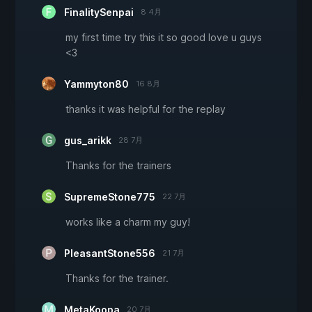
FinalitySenpai
8 4月
my first time try this it so good love u guys
<3
Yammyton80
16 8月
thanks it was helpful for the replay
gus_arikk
28 7月
Thanks for the trainers
SupremeStone775
22 7月
works like a charm my guy!
PleasantStone556
21 7月
Thanks for the trainer.
MetaKoopa
20 7月