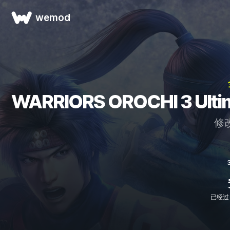
wemod
WARRIORS OROCHI 3 Ulti
修
已经过 V