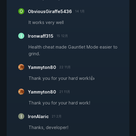
ObviousGiraffe5436
14 1月
It works very well
Ironwaff315
15 12月
Health cheat made Gauntlet Mode easier to
grind.
Yammyton80
22 11月
Thank you for your hard work!👍
Yammyton80
21 11月
Thank you for your hard work!
IronAlaric
21 2月
Thanks, developer!