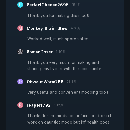
PerfectCheese2696
15 1月
Thank you for making this mod!!
Monkey_Brain_Stew
4 10月
Worked well, much appreciated.
RomanDozer
3 10月
Thank you very much for making and
sharing this trainer with the community.
ObviousWorm788
25 5月
Very useful and convenient modding tool!
reaper1792
5 12月
Thanks for the mods, but inf musou doesn't
work on gauntlet mode but inf health does