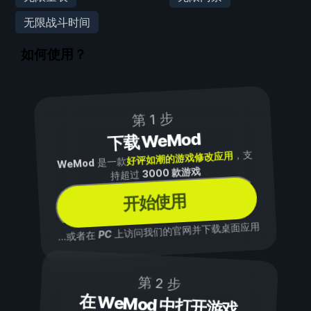
无限战斗时间
如何使用？
第 1 步
下载 WeMod
，支
好评如潮的游戏修改应用
是一款
WeMod
3000 款游戏
持超过
开始使用
上访问我们的官网并下载桌面应用
PC
...或者在
第 2 步
在 WeMod 中打开游戏