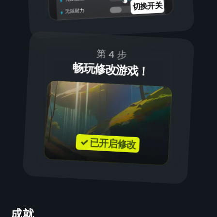
切换开关
无限耐力
第 4 步
畅玩修改游戏！
✓ 已开启修改
成就