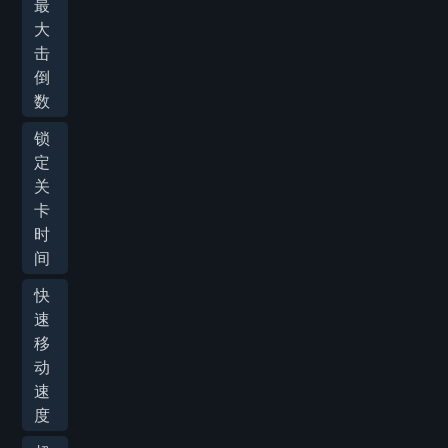
最
大
击
倒
数
锁
定
关
卡
时
间
快
速
移
动
速
度