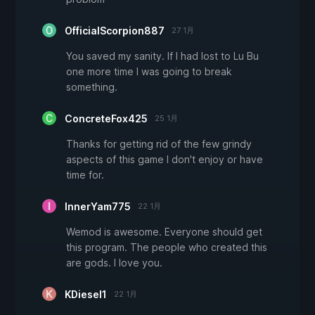
OfficialScorpion887
27 1月
You saved my sanity. If I had lost to Lu Bu
one more time I was going to break
something.
ConcreteFox425
25 1月
Thanks for getting rid of the few grindy
aspects of this game I don't enjoy or have
time for.
InnerYam775
22 1月
Wemod is awesome. Everyone should get
this program. The people who created this
are gods. I love you.
KDiesel1
22 1月