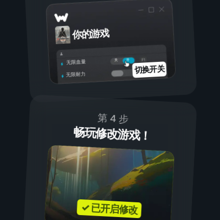
你的游戏
开
关
无限血量
切换开关
无限耐力
第 4 步
畅玩修改游戏！
✓ 已开启修改