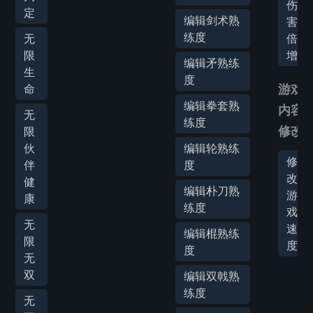
伤
定
编辑剑术熟
害
练度
无
倍
限
增
编辑矛熟练
生
度
命
游戏
编辑拳套熟
内容
无
练度
修改
限
伙
编辑轮熟练
修
伴
度
改
健
编辑朴刀熟
游
康
练度
戏
无
速
编辑棍熟练
限
度
度
无
双
编辑双戟熟
练度
无