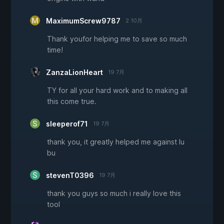
MaximumScrew9787
2 10月
Thank youfor helping me to save so much
time!
ZanzaLionHeart
19 7月
TY for all your hard work and to making all
this come true.
sleeperof71
19 7月
thank you, it greatly helped me against lu
bu
stevenT0396
19 7月
thank you guys so much i really love this
tool