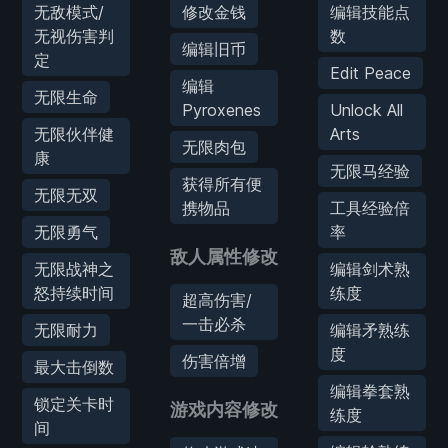
无敌模式/
修改金钱
编辑技能点
无视伤害判
数
编辑旧币
定
Edit Peace
编辑
无限生命
Pyroxenes
Unlock All
无限伙伴健
Arts
无限肉包
康
无限马经验
获得所有便
无限无双
携物品
工具经验倍
无限勇气
率
敌人属性修改
无限战神之
编辑剑术熟
怒持续时间
练度
超高伤害/
一击必杀
无限耐力
编辑矛熟练
度
伤害倍增
最大击倒数
编辑拳套熟
锁定关卡时
游戏内容修改
练度
间