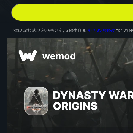
下载无敌模式/无视伤害判定, 无限生命 &
其他 35 项修改
for
DYN