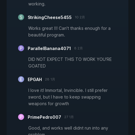
working.
StrikingCheese5455
10 2月
Works great !!! Can't thanks enough for a
beautiful program.
ParallelBanana4071
8 2月
DID NOT EXPECT THIS TO WORK YOU'RE
GOATED
EPGAH
28 1月
I love it! Immortal, Invincible. I still prefer
sword, but I have to keep swapping
weapons for growth
PrimePedro007
27 1月
Good, and works well didnt run into any
problom