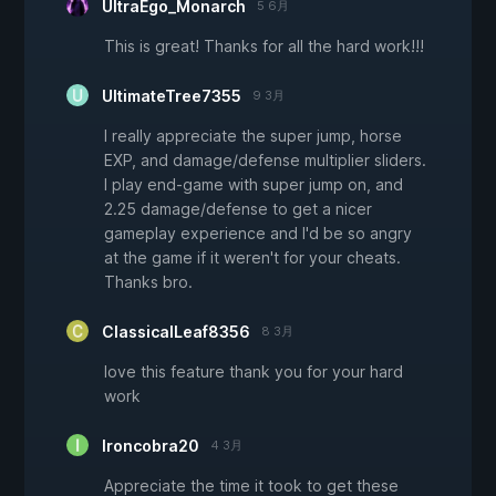
UltraEgo_Monarch
5 6月
This is great! Thanks for all the hard work!!!
UltimateTree7355
9 3月
I really appreciate the super jump, horse
EXP, and damage/defense multiplier sliders.
I play end-game with super jump on, and
2.25 damage/defense to get a nicer
gameplay experience and I'd be so angry
at the game if it weren't for your cheats.
Thanks bro.
ClassicalLeaf8356
8 3月
love this feature thank you for your hard
work
Ironcobra20
4 3月
Appreciate the time it took to get these