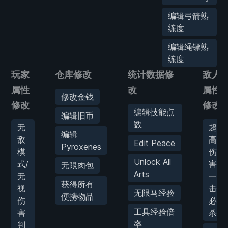
编辑弓箭熟
练度
编辑绳镖熟
练度
玩家
仓库修改
统计数据修
敌人
属性
改
属性
修改金钱
修改
修改
编辑技能点
编辑旧币
数
无
超
编辑
敌
高
Edit Peace
Pyroxenes
模
伤
Unlock All
式/
害/
无限肉包
Arts
无
一
获得所有
视
击
无限马经验
便携物品
伤
必
工具经验倍
害
杀
率
判