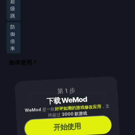
超
级
跳
防
御
倍
率
如何使用？
第 1 步
下载 WeMod
，支
好评如潮的游戏修改应用
是一款
WeMod
3000 款游戏
持超过
开始使用