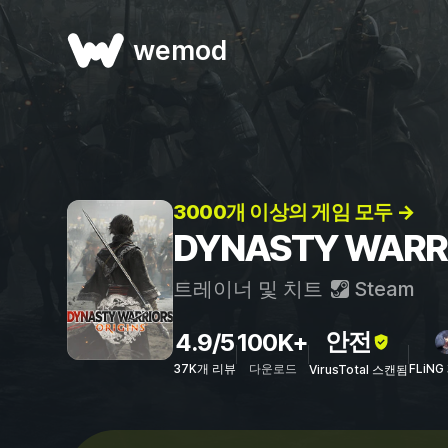
wemod
3000개 이상의 게임 모두 →
DYNASTY WARR
트레이너 및 치트
Steam
안전
4.9/5
100K+
37K개 리뷰
다운로드
FLiNG
VirusTotal 스캔됨