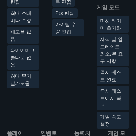
편집
돈 편집
게임 모드
최대 스태
Pts 편집
미나 수정
미션 타이
아이템 수
머 초기화
배고픔 없
량 편집
음
제작 및 업
그레이드
와이어버그
최소/무 요
쿨다운 없
구 사항
음
즉시 퀘스
최대 무기
트 완료
날카로움
즉시 퀘스
트에서 복
귀
게임 속도
설정
플레이
인벤토
능력치
게임 모