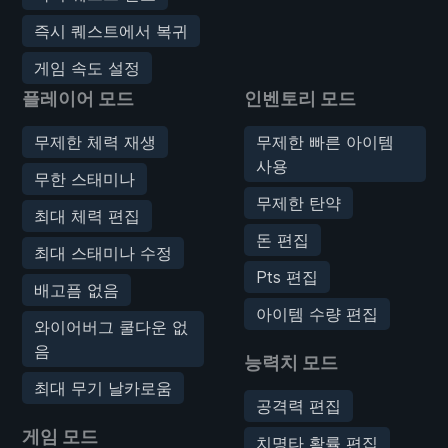
즉시 퀘스트에서 복귀
게임 속도 설정
플레이어 모드
인벤토리 모드
무제한 체력 재생
무제한 빠른 아이템
사용
무한 스태미나
무제한 탄약
최대 체력 편집
돈 편집
최대 스태미나 수정
Pts 편집
배고픔 없음
아이템 수량 편집
와이어버그 쿨다운 없
음
능력치 모드
최대 무기 날카로움
공격력 편집
게임 모드
치명타 확률 편집