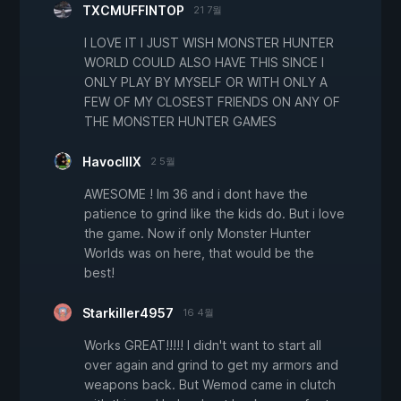
TXCMUFFINTOP
21 7월
I LOVE IT I JUST WISH MONSTER HUNTER
WORLD COULD ALSO HAVE THIS SINCE I
ONLY PLAY BY MYSELF OR WITH ONLY A
FEW OF MY CLOSEST FRIENDS ON ANY OF
THE MONSTER HUNTER GAMES
HavocIIIX
2 5월
AWESOME ! Im 36 and i dont have the
patience to grind like the kids do. But i love
the game. Now if only Monster Hunter
Worlds was on here, that would be the
best!
Starkiller4957
16 4월
Works GREAT!!!!! I didn't want to start all
over again and grind to get my armors and
weapons back. But Wemod came in clutch