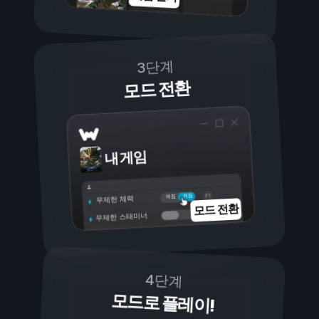
3단계
모드 전환
내 게임
켜짐
꺼짐
무제한 체력
모드 전환
무제한 스태미너
4단계
모드로 플레이!