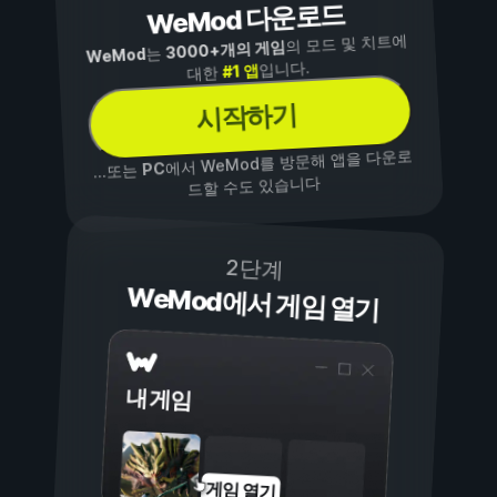
WeMod 다운로드
의 모드 및 치트에
3000+개의 게임
는
WeMod
입니다.
#1 앱
대한
시작하기
에서 WeMod를 방문해 앱을 다운로
PC
...또는
드할 수도 있습니다
2단계
WeMod에서 게임 열기
내 게임
게임 열기