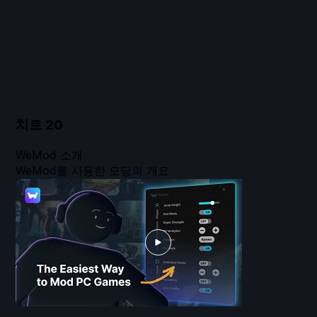
치트
20
WeMod 소개
WeMod를 사용한 모딩의 개요