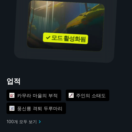
✓ 모드 활성화됨
업적
카무라 마을의 부적
주인의 소태도
풍신룡 격퇴 두루마리
100개 모두 보기