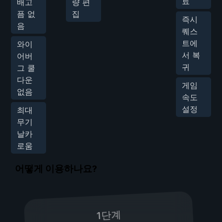
료
배고
량 편
픔 없
집
즉시
음
퀘스
트에
와이
서 복
어버
귀
그 쿨
다운
게임
없음
속도
설정
최대
무기
날카
로움
어떻게 이용하나요?
1단계