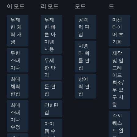
어 모드
리 모드
모드
드
무제
무제
공격
미션
한 체
한 빠
력 편
타이
력 재
른 아
집
머 초
생
이템
기화
치명
사용
무한
타 확
제작
스태
무제
률 편
및 업
미나
한 탄
집
그레
약
이드
최대
방어
최소/
체력
돈 편
력 편
무 요
편집
집
집
구 사
항
최대
Pts 편
스태
집
즉시
미나
퀘스
아이
수정
트 완
템 수