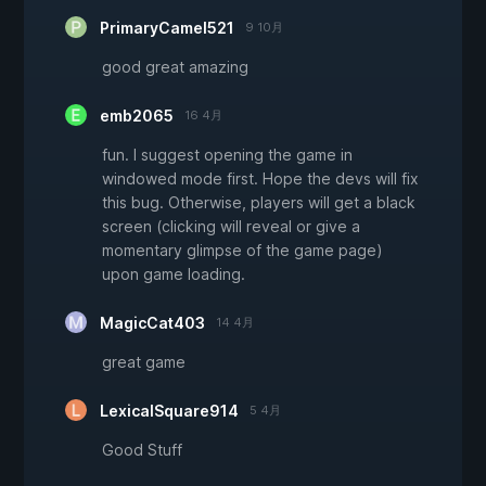
PrimaryCamel521
9 10月
good great amazing
emb2065
16 4月
fun. I suggest opening the game in
windowed mode first. Hope the devs will fix
this bug. Otherwise, players will get a black
screen (clicking will reveal or give a
momentary glimpse of the game page)
upon game loading.
MagicCat403
14 4月
great game
LexicalSquare914
5 4月
Good Stuff