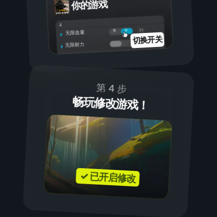
你的游戏
开
关
无限血量
切换开关
无限耐力
第 4 步
畅玩修改游戏！
✓ 已开启修改