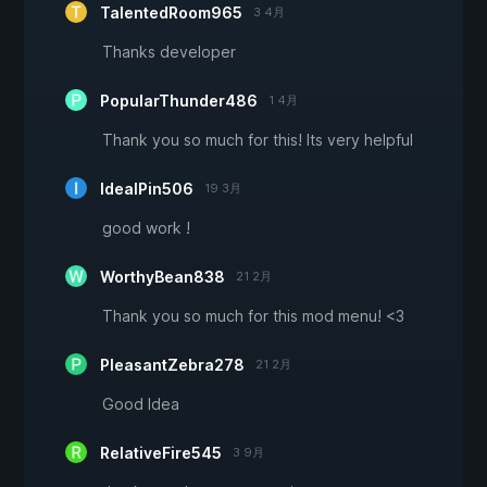
TalentedRoom965
3 4月
Thanks developer
PopularThunder486
1 4月
Thank you so much for this! Its very helpful
IdealPin506
19 3月
good work !
WorthyBean838
21 2月
Thank you so much for this mod menu! <3
PleasantZebra278
21 2月
Good Idea
RelativeFire545
3 9月