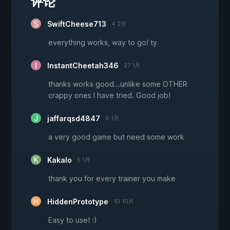
评论
SwiftCheese713
4 2月
everything works, way to go! ty
InstantCheetah346
27 1月
thanks works good...unlike some OTHER
crappy ones I have tried. Good job!
jaffarqsd4847
9 1月
a very good game but need some work
Kakalo
5 1月
thank you for every trainer you make
HiddenPrototype
10 10月
Easy to use! :)