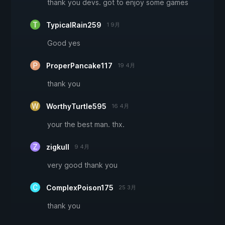
thank you devs. got to enjoy some games
TypicalRain259
1 9月
Good yes
ProperPancake117
19 4月
thank you
WorthyTurtle595
16 4月
your the best man. thx.
zigkull
9 4月
very good thank you
ComplexPoison175
25 3月
thank you