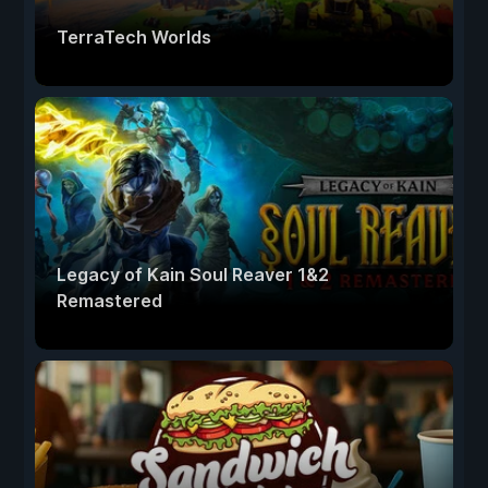
TerraTech Worlds
Legacy of Kain Soul Reaver 1&2
Remastered