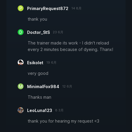
PrimaryRequest872
14 8月
thank you
Doctor_StS
23 6月
The trainer made its work - I didn't reload
every 2 minutes because of dyeing. Thanx!
Esikolet
19 6月
very good
MinimalFox984
12 6月
Thanks man
LeoLuna123
8 3月
thank you for hearing my request <3