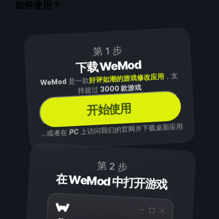
如何使用？
第 1 步
下载 WeMod
，支
好评如潮的游戏修改应用
是一款
WeMod
3000 款游戏
持超过
开始使用
上访问我们的官网并下载桌面应用
PC
...或者在
第 2 步
在 WeMod 中打开游戏