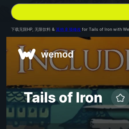
下载无限HP, 无限饮料 &
其他 8 项修改
for
Tails of Iron
with
W