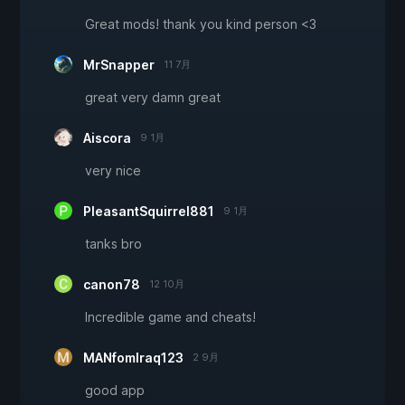
Great mods! thank you kind person <3
MrSnapper
11 7月
great very damn great
Aiscora
9 1月
very nice
PleasantSquirrel881
9 1月
tanks bro
canon78
12 10月
Incredible game and cheats!
MANfomIraq123
2 9月
good app