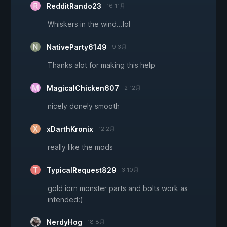
RedditRando23
16 11月
Whiskers in the wind...lol
NativeParty6149
9 3月
Thanks alot for making this help
MagicalChicken607
2 12月
nicely donely smooth
xDarthKronix
12 2月
really like the mods
TypicalRequest829
3 10月
gold iorn monster parts and bolts work as
intended:)
NerdyHog
18 8月