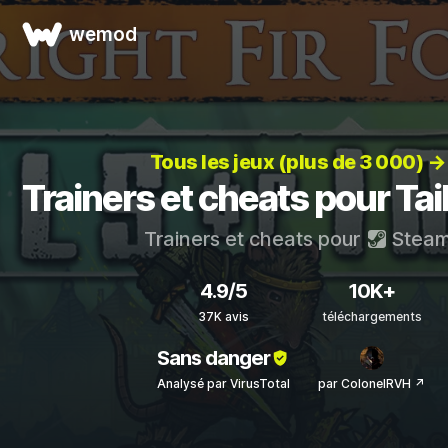
wemod
Tous les jeux (plus de 3 000) →
Trainers et cheats pour Tail
Trainers et cheats pour
Stea
4.9/5
10K+
37K avis
téléchargements
Sans danger
Analysé par VirusTotal
par ColonelRVH ↗