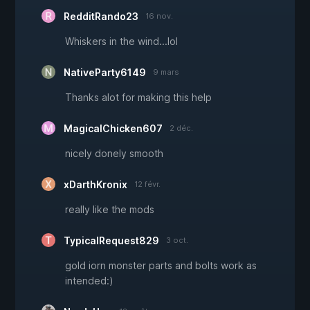
RedditRando23
16 nov.
Whiskers in the wind...lol
NativeParty6149
9 mars
Thanks alot for making this help
MagicalChicken607
2 déc.
nicely donely smooth
xDarthKronix
12 févr.
really like the mods
TypicalRequest829
3 oct.
gold iorn monster parts and bolts work as
intended:)