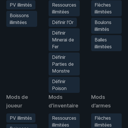
PV illimités
Ressources
Flèches
illimitées
illimitées
Boissons
illimitées
Définir l'Or
Boulons
illimités
Définir
Minerai de
Balles
Fer
illimitées
Définir
Parties de
Monstre
Définir
Poison
Mods de
Mods
Mods
joueur
d’inventaire
d’armes
PV illimités
Ressources
Flèches
illimitées
illimitées