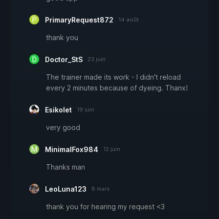
PrimaryRequest872
14 août
thank you
Doctor_StS
23 juin
The trainer made its work - I didn't reload
every 2 minutes because of dyeing. Thanx!
Esikolet
19 juin
very good
MinimalFox984
12 juin
Thanks man
LeoLuna123
8 mars
thank you for hearing my request <3