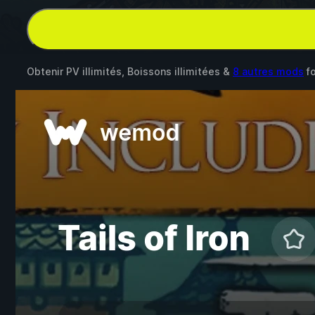
Obtenir PV illimités, Boissons illimitées &
8 autres mods
f