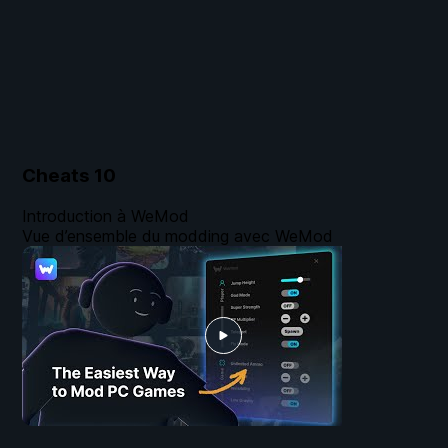
Cheats
10
Introduction à WeMod
Vue d’ensemble du modding avec WeMod