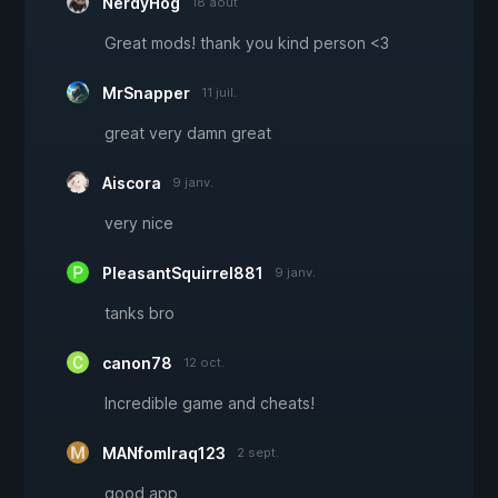
NerdyHog
18 août
Great mods! thank you kind person <3
MrSnapper
11 juil.
great very damn great
Aiscora
9 janv.
very nice
PleasantSquirrel881
9 janv.
tanks bro
canon78
12 oct.
Incredible game and cheats!
MANfomIraq123
2 sept.
good app