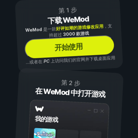
第 1 步
下载 WeMod
，支
好评如潮的游戏修改应用
是一款
WeMod
3000 款游戏
持超过
开始使用
上访问我们的官网并下载桌面应用
PC
...或者在
第 2 步
在 WeMod 中打开游戏
我的游戏