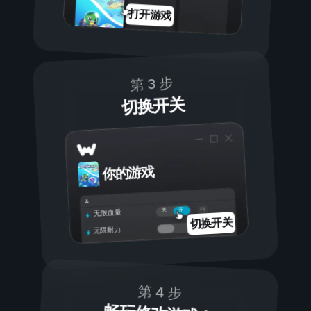
打开游戏
第 3 步
切换开关
你的游戏
开
关
无限血量
切换开关
无限耐力
第 4 步