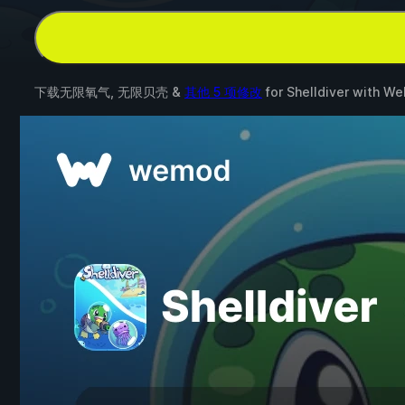
下载无限氧气, 无限贝壳 &
其他 5 项修改
for
Shelldiver
with
We