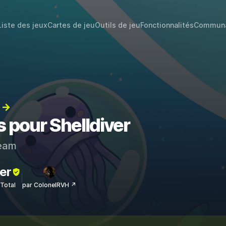
Liste des jeux
Cartes de jeu
Outils de jeu
Fonctionnalités
Commun
) →
s pour Shelldiver
eam
er
sTotal
par ColonelRVH ↗