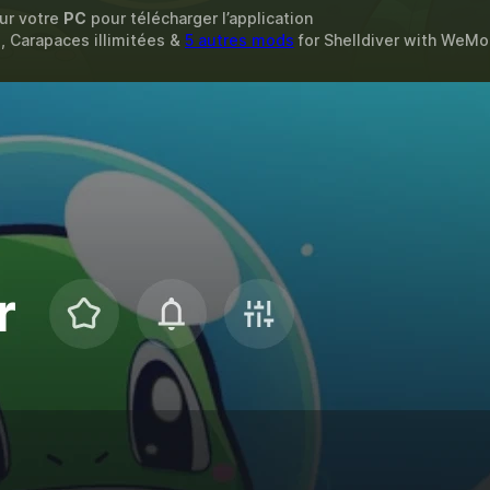
sur votre
PC
pour télécharger l’application
, Carapaces illimitées &
5 autres mods
for
Shelldiver
with
WeMo