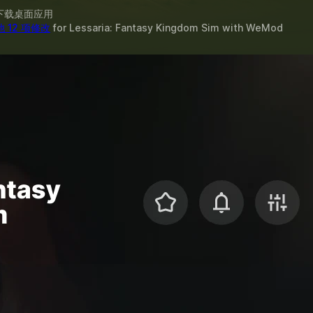
下载桌面应用
 12 项修改
for
Lessaria: Fantasy Kingdom Sim
with
WeMod