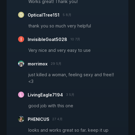
Works great! Thank you!
OpticalTree151
5 8月
thank you so much very helpful
InvisibleGoat5028
10 7月
Very nice and very easy to use
morrimox
29 5月
just killed a woman, feeling sexy and free!!
<3
LivingEagle7194
3 5月
good job with this one
PHENICUS
27 4月
looks and works great so far. keep it up