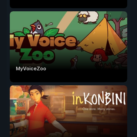
MyVoiceZoo