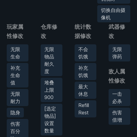
切换自由摄
像机
玩家属
仓库修
统计数
武器修
性修改
改
据修改
改
无限
无限
不会
无限
生命
物品
饥饿
弹药
耐久
补充
补充
度
敌人属
生命
饥饿
性修改
值
堆叠
最大
上限
无限
休息
一击
900
耐力
必杀
Refill
[选定
隐身
Rest
伤害
物品]
倍增
设置
伤害
数量
百分