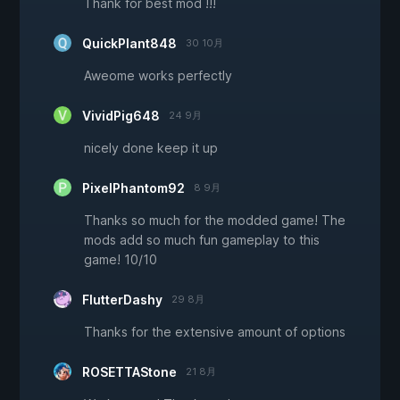
Thank for best mod !!!
QuickPlant848
30 10月
Aweome works perfectly
VividPig648
24 9月
nicely done keep it up
PixelPhantom92
8 9月
Thanks so much for the modded game! The
mods add so much fun gameplay to this
game! 10/10
FlutterDashy
29 8月
Thanks for the extensive amount of options
ROSETTAStone
21 8月