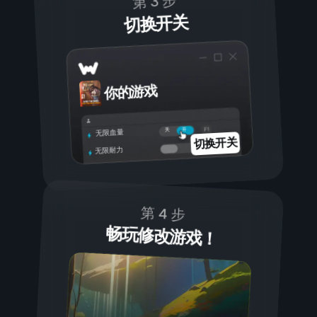
第 3 步
切换开关
你的游戏
开
关
无限血量
切换开关
无限耐力
第 4 步
畅玩修改游戏！