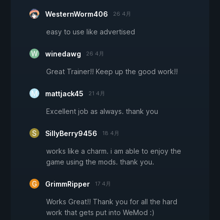
WesternWorm406
26 4月
easy to use like advertised
winedawg
26 4月
Great Trainer!! Keep up the good work!!
mattjack45
21 4月
Excellent job as always. thank you
SillyBerry9456
18 4月
works like a charm. i am able to enjoy the
game using the mods. thank you.
GrimmRipper
17 4月
Works Great!! Thank you for all the hard
work that gets put into WeMod :)