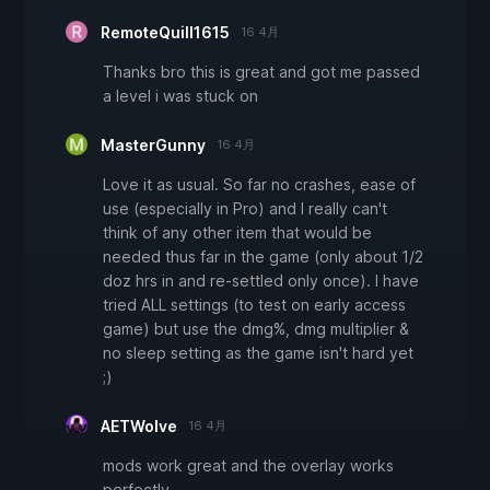
RemoteQuill1615
16 4月
Thanks bro this is great and got me passed
a level i was stuck on
MasterGunny
16 4月
Love it as usual. So far no crashes, ease of
use (especially in Pro) and I really can't
think of any other item that would be
needed thus far in the game (only about 1/2
doz hrs in and re-settled only once). I have
tried ALL settings (to test on early access
game) but use the dmg%, dmg multiplier &
no sleep setting as the game isn't hard yet
;)
AETWolve
16 4月
mods work great and the overlay works
perfectly.