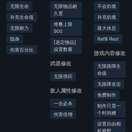
无限生命
无限物品耐
不会饥饿
久度
补充生命值
补充饥饿
堆叠上限
无限耐力
最大休息
900
隐身
Refill Rest
[选定物品]
设置数量
伤害百分比
游戏内容修改
武器修改
无限路障生
命值
无限弹药
无路障攻击
敌人属性修改
免费制作
一击必杀
制作只需一
个时间槽
伤害倍增
设置自由相
机视野